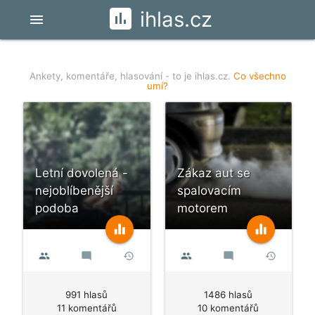
ihlas.cz
menu
Ankety, komentáře
, hlasování
- to je ihlas.cz.
Co všechno
umí?
Letní dovolená -
Zákaz aut se
nejoblíbenější
spalovacím
podoba
motorem
equalizer
equalizer
people
mode_comment
history
people
mode_comment
history
991 hlasů
1486 hlasů
11 komentářů
10 komentářů