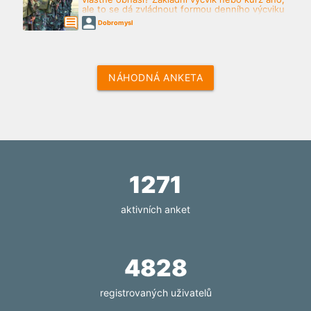
ale to se dá zvládnout formou denního výcviku
a školení, ti kte...”
Dobromysl
NÁHODNÁ ANKETA
1271
aktivních anket
4828
registrovaných uživatelů