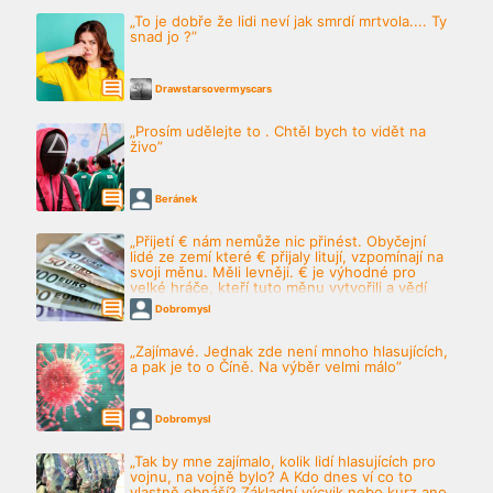
„To je dobře že lidi neví jak smrdí mrtvola.... Ty
snad jo ?”
Drawstarsovermyscars
„Prosím udělejte to . Chtěl bych to vidět na
živo”
Beránek
„Přijetí € nám nemůže nic přinést. Obyčejní
lidé ze zemí které € přijaly litují, vzpomínají na
svoji měnu. Měli levněji. € je výhodné pro
velké hráče, kteří tuto měnu vytvořili a vědí
proč. Kdo cestuje...”
Dobromysl
„Zajímavé. Jednak zde není mnoho hlasujících,
a pak je to o Číně. Na výběr velmi málo”
Dobromysl
„Tak by mne zajímalo, kolik lidí hlasujících pro
vojnu, na vojně bylo? A Kdo dnes ví co to
vlastně obnáší? Základní výcvik nebo kurz ano,