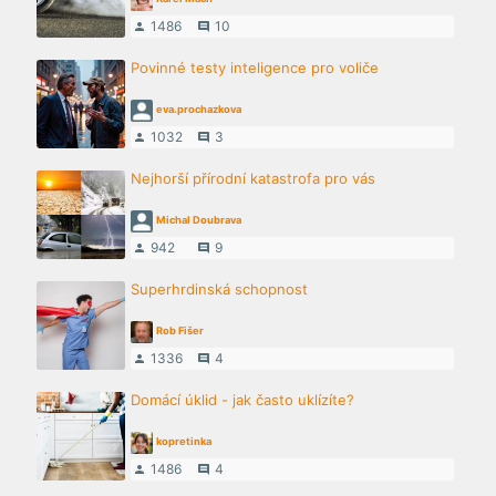
1486
10
person
comment
Povinné testy inteligence pro voliče
eva.prochazkova
1032
3
person
comment
Nejhorší přírodní katastrofa pro vás
Michal Doubrava
942
9
person
comment
Superhrdinská schopnost
Rob Fišer
1336
4
person
comment
Domácí úklid - jak často uklízíte?
kopretinka
1486
4
person
comment