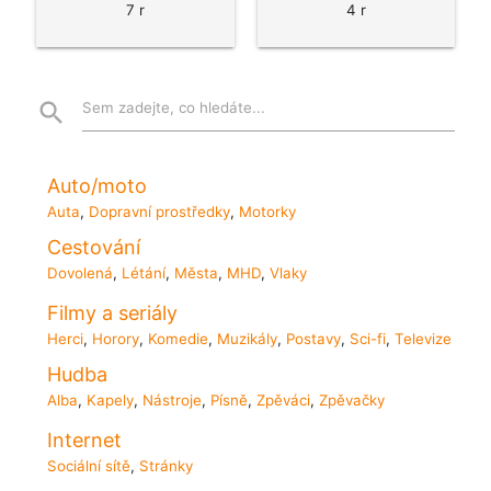
7 r
4 r
search
Sem zadejte, co hledáte...
Auto/moto
Auta
,
Dopravní prostředky
,
Motorky
Cestování
Dovolená
,
Létání
,
Města
,
MHD
,
Vlaky
Filmy a seriály
Herci
,
Horory
,
Komedie
,
Muzikály
,
Postavy
,
Sci-fi
,
Televize
Hudba
Alba
,
Kapely
,
Nástroje
,
Písně
,
Zpěváci
,
Zpěvačky
Internet
Sociální sítě
,
Stránky