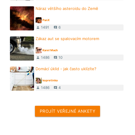
Náraz většího asteroidu do Země
PanX
1491
6
person
comment
Zákaz aut se spalovacím motorem
Karel Mach
1486
10
person
comment
Domácí úklid - jak často uklízíte?
kopretinka
1486
4
person
comment
PROJÍT VEŘEJNÉ ANKETY