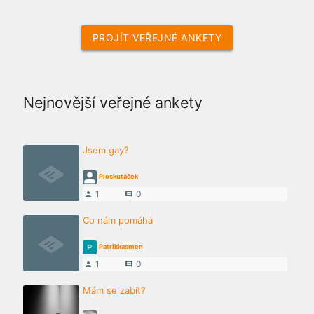
PROJÍT VEŘEJNÉ ANKETY
Nejnovější veřejné ankety
Jsem gay?
Ploskutáček
1
0
person
comment
Co nám pomáhá
Patrikkasmen
1
0
person
comment
Mám se zabít?