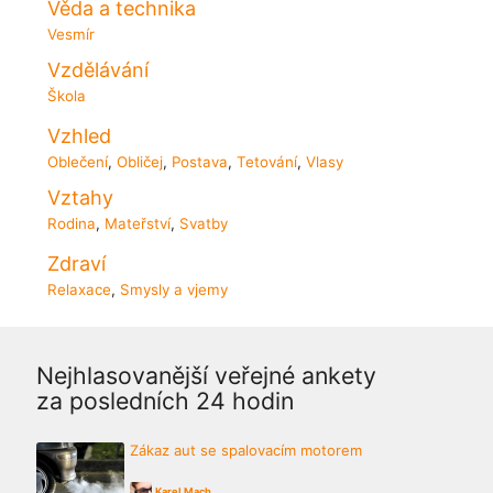
Věda a technika
Vesmír
Vzdělávání
Škola
Vzhled
Oblečení
,
Obličej
,
Postava
,
Tetování
,
Vlasy
Vztahy
Rodina
,
Mateřství
,
Svatby
Zdraví
Relaxace
,
Smysly a vjemy
Nejhlasovanější veřejné ankety
za posledních 24 hodin
Zákaz aut se spalovacím motorem
Karel Mach