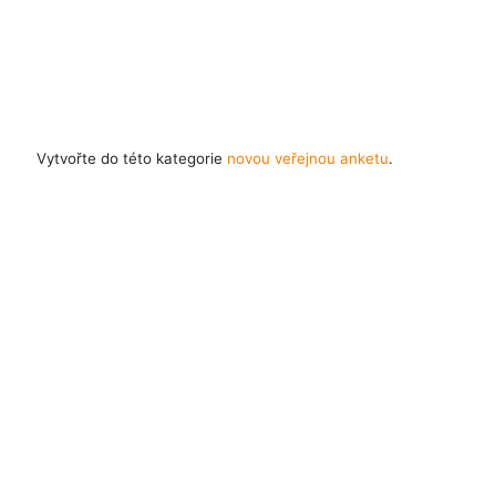
Vytvořte do této kategorie
novou veřejnou anketu
.
Časté dotazy
Pravidla
Facebook
Instagram
Blog
Media
Kontakt
Kontaktní formulář
Pravidla hlasování
Všeobecné podmínky
Zásady