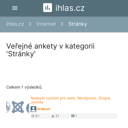
ihlas.cz
menu
ihlas.cz
Internet
Stránky
Veřejné ankety v kategorii
'Stránky'
Celkem 1 výsledků.
Nejlepší systém pro web: Wordpress, Drupal,
Joomla
Drakoun
6 r
21
1
update
person
comment