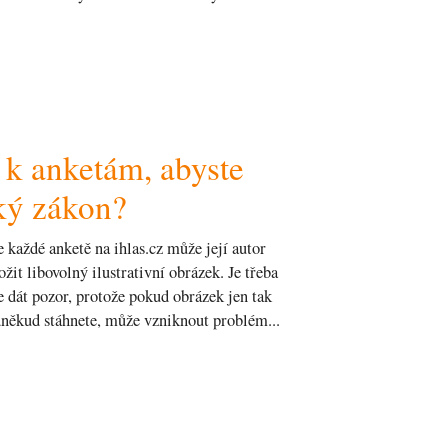
 k anketám, abyste
ský zákon?
 každé anketě na ihlas.cz může její autor
ožit libovolný ilustrativní obrázek. Je třeba
e dát pozor, protože pokud obrázek jen tak
někud stáhnete, může vzniknout problém...