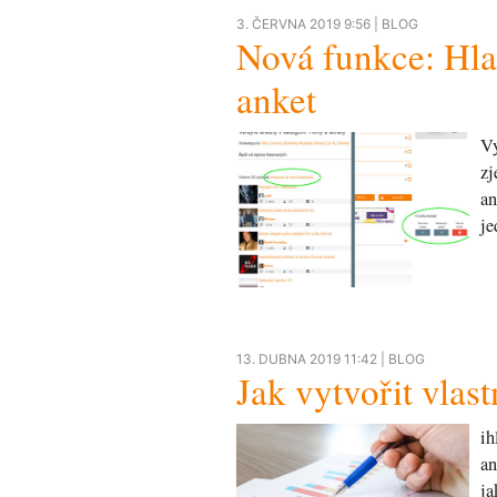
3. ČERVNA 2019 9:56 |
BLOG
Nová funkce: Hla
anket
Vy
zj
an
je
13. DUBNA 2019 11:42 |
BLOG
Jak vytvořit vlas
ih
an
ja