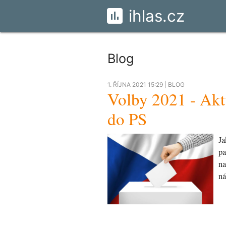
ihlas.cz
Blog
1. ŘÍJNA 2021 15:29 |
BLOG
Volby 2021 - Akt
do PS
Ja
pa
na
ná