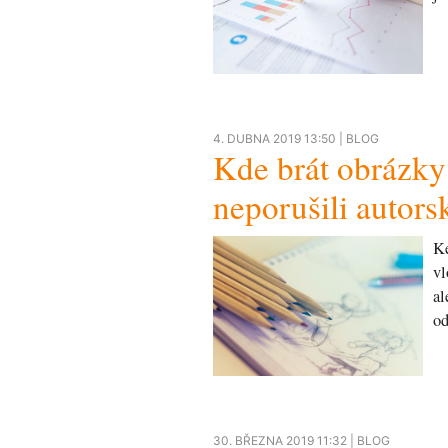
4. DUBNA 2019 13:50 |
BLOG
Kde brát obrázky
neporušili autor
Ke
vl
al
od
30. BŘEZNA 2019 11:32 |
BLOG