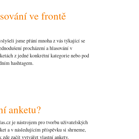
sování ve frontě
slyšeli jsme přání mnoha z vás týkající se
ednodušení procházení a hlasování v
ketách z jedné konkrétní kategorie nebo pod
dním hashtagem.
tní anketu?
las.cz je nástrojem pro tvorbu uživatelských
ket a v následujícím příspěvku si shrneme,
k zde začít vytvářet vlastní ankety.