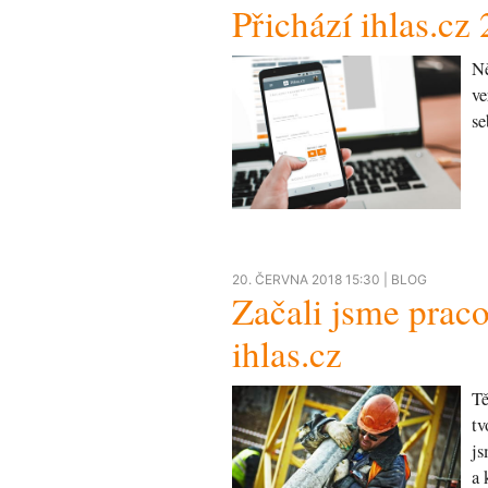
Přichází ihlas.cz 
Ně
ve
se
20. ČERVNA 2018 15:30 |
BLOG
Začali jsme praco
ihlas.cz
Tě
tv
js
a 