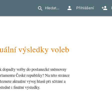
person
person_add
search
Přihlášení
uální výsledky voleb
k dopadly volby do poslanecké sněmovny
rlamentu České republiky? Na této stránce
leznete aktuální vývoj hlasů při sčítání a
sledně i finální výsledky.