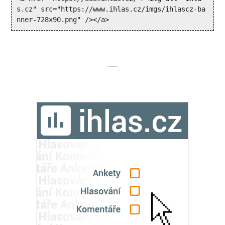
s.cz" src="https://www.ihlas.cz/imgs/ihlascz-ba
nner-728x90.png" /></a>