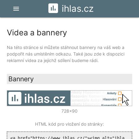
ihlas.cz
menu
Videa a bannery
Na této stránce si můžete stáhnout bannery na váš web a
podpořit nás umístěním odkazu. Také jsou zde k dispozici
reklamní videa za jejichž sdílení budeme rádi.
Bannery
728x90
HTML kód pro vložení do stránky:
<a href="https://www.ihlas.cz/"><img alt="ihla