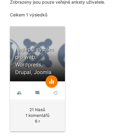
Zobrazeny jsou pouze veřejné ankety uživatele.
Celkem 1 výsledků
Nejlepší systém
pro web:
Wordpress,
Drupal, Joomla
equalizer
people
mode_comment
history
21 hlasů
1 komentářů
6 r