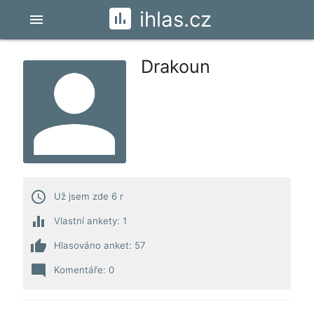
ihlas.cz
menu
Drakoun
access_time
Už jsem zde 6 r
equalizer
Vlastní ankety: 1
thumb_up
Hlasováno anket: 57
mode_comment
Komentáře: 0