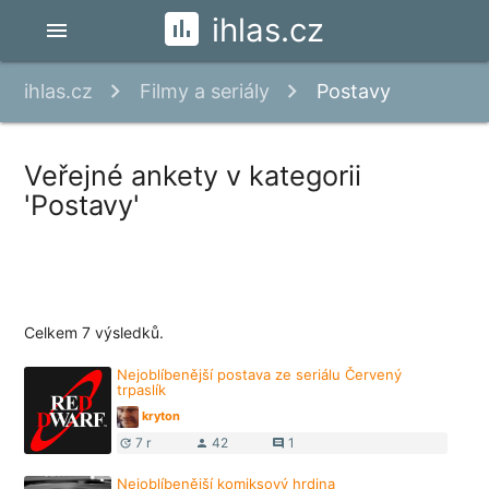
ihlas.cz
menu
ihlas.cz
Filmy a seriály
Postavy
Veřejné ankety v kategorii
'Postavy'
Celkem 7 výsledků.
Nejoblíbenější postava ze seriálu Červený
trpaslík
kryton
7 r
42
1
update
person
comment
Nejoblíbenější komiksový hrdina