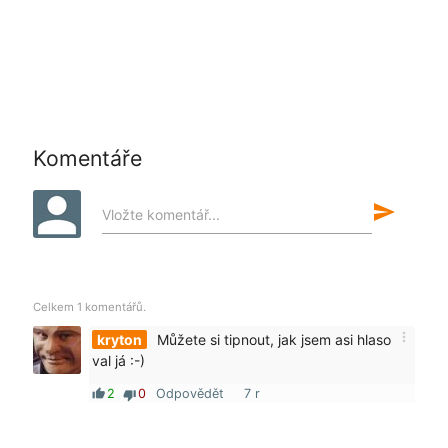
Komentáře
send
Vložte komentář...
Celkem 1 komentářů.
more_vert
kryton
Můžete si tipnout, jak jsem asi hlaso
val já :-)
2
0
Odpovědět
7 r
thumb_up
thumb_down