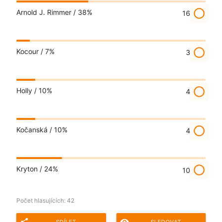
radio_button_unchecked
Arnold J. Rimmer /
38%
16
radio_button_unchecked
Kocour /
7%
3
radio_button_unchecked
Holly /
10%
4
radio_button_unchecked
Kočanská /
10%
4
radio_button_unchecked
Kryton /
24%
10
Počet hlasujících:
42
share
remove_red_eye