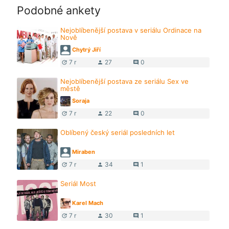
Podobné ankety
Nejoblíbenější postava v seriálu Ordinace na
Nově
Chytrý Jiří
7 r
27
0
update
person
comment
Nejoblíbenější postava ze seriálu Sex ve
městě
Soraja
7 r
22
0
update
person
comment
Oblíbený český seriál posledních let
Miraben
7 r
34
1
update
person
comment
Seriál Most
Karel Mach
7 r
30
1
update
person
comment