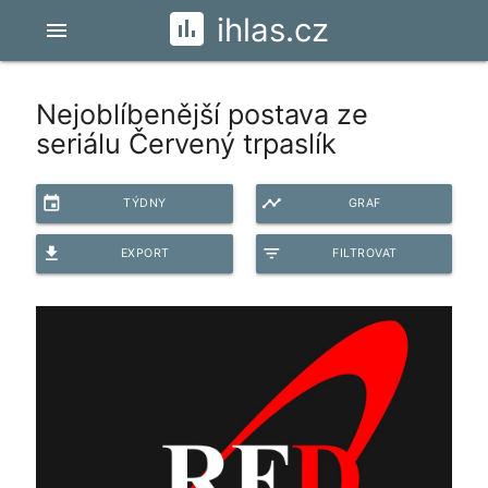
ihlas.cz
menu
Nejoblíbenější postava ze
seriálu Červený trpaslík
event
timeline
TÝDNY
GRAF
file_download
filter_list
EXPORT
FILTROVAT