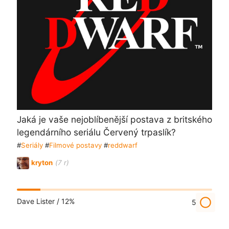
Jaká je vaše nejoblíbenější postava z britského
legendárního seriálu Červený trpaslík?
#
Seriály
#
Filmové postavy
#
reddwarf
kryton
(7 r)
radio_button_unchecked
Dave Lister /
12%
5