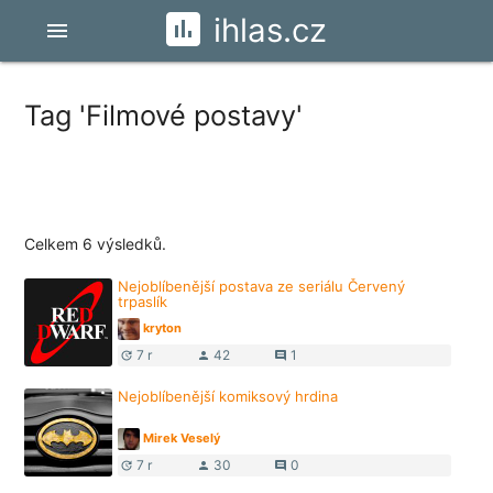
ihlas.cz
menu
Tag 'Filmové postavy'
Celkem 6 výsledků.
Nejoblíbenější postava ze seriálu Červený
trpaslík
kryton
7 r
42
1
update
person
comment
Nejoblíbenější komiksový hrdina
Mirek Veselý
7 r
30
0
update
person
comment