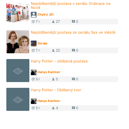
Nejoblíbenější postava v seriálu Ordinace na
Nově
Chytrý Jiří
7 r
27
0
update
person
comment
Nejoblíbenější postava ze seriálu Sex ve městě
Soraja
7 r
22
0
update
person
comment
Harry Potter - oblíbená postava
Hanys Kantner
5 r
5
0
update
person
comment
Harry Potter - Oblíbený tvor
Hanys Kantner
5 r
4
0
update
person
comment