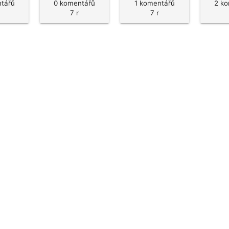
tářů
0 komentářů
1 komentářů
2 k
7 r
7 r
Pravidla
Facebook
Blog
Media
Kontakt
Kontaktní formulář
becné podmínky
Zásady uživatelského obsahu
Pravidla ozn