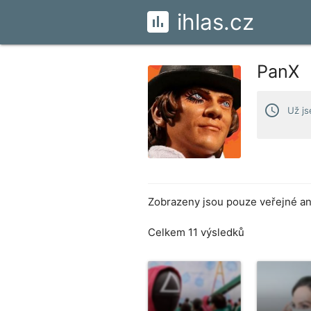
ihlas.cz
PanX
access_time
Už js
Zobrazeny jsou pouze veřejné ank
Celkem 11 výsledků