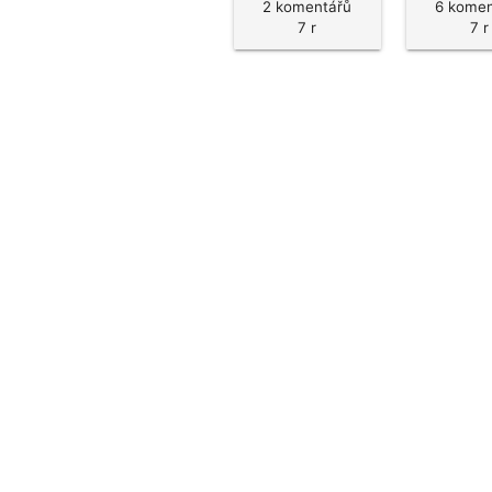
2 komentářů
6 komen
7 r
7 r
Časté dotazy
Pravidla hlasování
Všeo