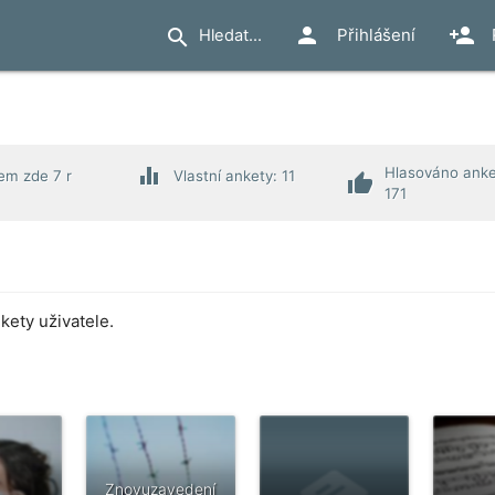
person
person_add
search
Přihlášení
equalizer
Hlasováno anke
em zde 7 r
Vlastní ankety: 11
thumb_up
171
ety uživatele.
Znovuzavedení