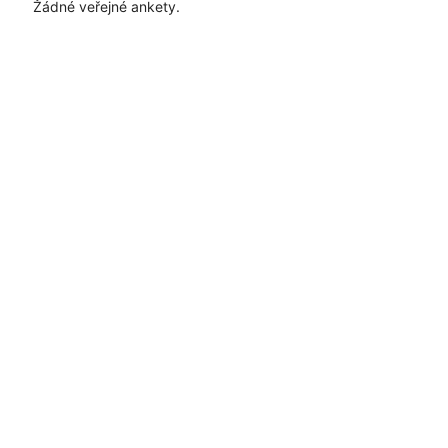
Žádné veřejné ankety.
Časté dotazy
Pravidla
Facebook
Instagram
Blog
Media
Kontakt
Kontaktní formulář
Pravidla hlasování
Všeobecné podmínky
Zásady
uživatelského obsahu
Pravidla oznámení
Ochrana