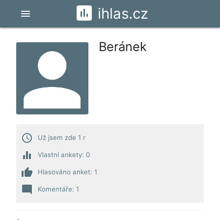
ihlas.cz
menu
Beránek
access_time
Už jsem zde 1 r
equalizer
Vlastní ankety: 0
thumb_up
Hlasováno anket: 1
mode_comment
Komentáře: 1