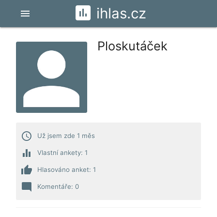
ihlas.cz
menu
Ploskutáček
access_time
Už jsem zde 1 měs
equalizer
Vlastní ankety: 1
thumb_up
Hlasováno anket: 1
mode_comment
Komentáře: 0