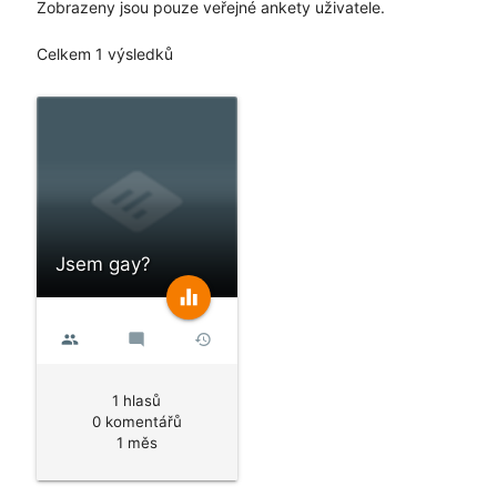
Zobrazeny jsou pouze veřejné ankety uživatele.
Celkem 1 výsledků
Jsem gay?
equalizer
people
mode_comment
history
1 hlasů
0 komentářů
1 měs