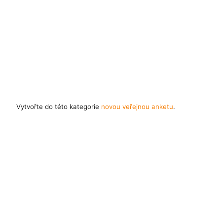
Vytvořte do této kategorie
novou veřejnou anketu
.
Časté dotazy
Pravidla
Facebook
Instagram