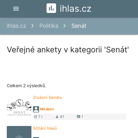
ihlas.cz
menu
ihlas.cz
Politika
Senát
Veřejné ankety v kategorii 'Senát'
Celkem 2 výsledků.
Zrušení Senátu
Miraben
7 r
41
1
update
person
comment
Sčítání hlasů