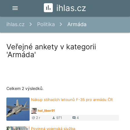
ihlas.cz
menu
ihlas.cz
Politika
Armáda
Veřejné ankety v kategorii
'Armáda'
Celkem 2 výsledků.
Nákup stíhacích letounů F-35 pro armádu ČR
hol_libor91
2 r
971
4
update
person
comment
Povinná vojenská služba