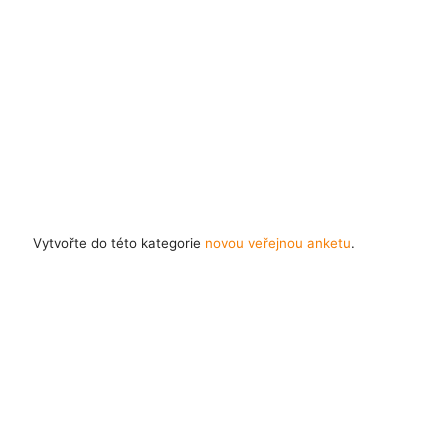
Vytvořte do této kategorie
novou veřejnou anketu
.
Časté dotazy
Pravidla
Facebook
Instagram