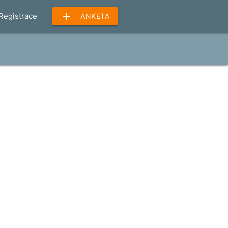
add
Registrace
ANKETA