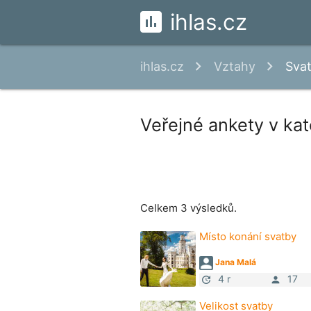
ihlas.cz
ihlas.cz
Vztahy
Sva
Veřejné ankety v kate
Celkem 3 výsledků.
Místo konání svatby
Jana Malá
4 r
17
update
person
Velikost svatby