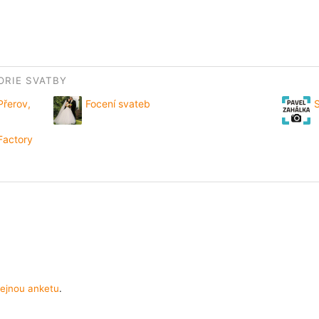
RIE SVATBY
Přerov,
Focení svateb
S
Factory
ejnou anketu
.