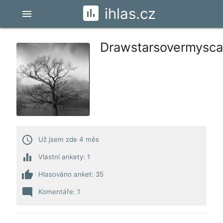
ihlas.cz
menu
Drawstarsovermysca
access_time
Už jsem zde 4 měs
equalizer
Vlastní ankety: 1
thumb_up
Hlasováno anket: 35
mode_comment
Komentáře: 1