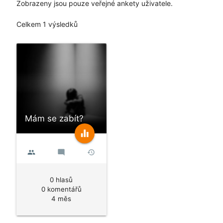
Zobrazeny jsou pouze veřejné ankety uživatele.
Celkem 1 výsledků
Mám se zabít?
equalizer
people
mode_comment
history
0 hlasů
0 komentářů
4 měs