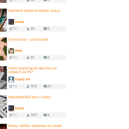
update
person
comment
Nejméně oblíbená domácí práce
Soraja
7 r
29
0
update
person
comment
Domácnost - počet osob
Andy
7 r
25
0
update
person
comment
Které straně byste dali hlas ve
volbách do PS?
Chytrý Jiří
7 r
1512
22
update
person
comment
Nejoblíbenější den v týdnu
Soraja
7 r
1507
9
update
person
comment
Náraz většího asteroidu do Země