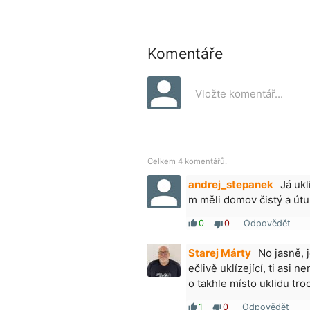
Komentáře
Vložte komentář...
Celkem 4 komentářů.
andrej_stepanek
Já ukl
m měli domov čistý a útu
0
0
Odpovědět
thumb_up
thumb_down
Starej Márty
No jasně, 
ečlivě uklízející, ti asi 
o takhle místo uklidu tro
1
0
Odpovědět
thumb_up
thumb_down