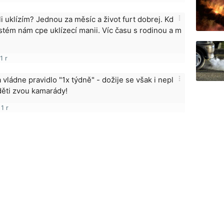
more_vert
li uklízím? Jednou za měsíc a život furt dobrej. Kd
stém nám cpe uklízecí manii. Víc času s rodinou a m
1 r
more_vert
vládne pravidlo "1x týdně" - dožije se však i nepl
děti zvou kamarády!
1 r