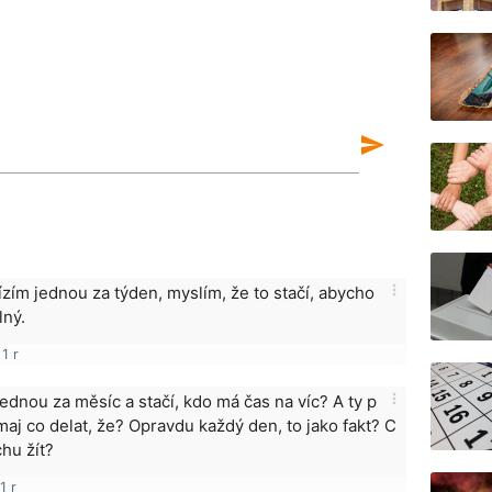
send
more_vert
ízím jednou za týden, myslím, že to stačí, abycho
lný.
1 r
more_vert
jednou za měsíc a stačí, kdo má čas na víc? A ty p
nemaj co delat, že? Opravdu každý den, to jako fakt? C
chu žít?
1 r