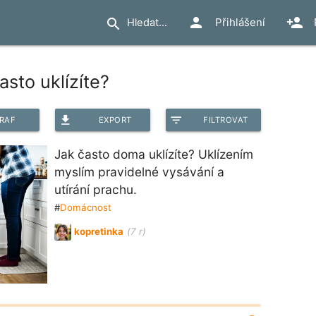
person
person_add
search
Přihlášení
asto uklízíte?
file_download
filter_list
RAF
EXPORT
FILTROVAT
Jak často doma uklízíte? Uklízením
myslím pravidelné vysávání a
utírání prachu.
#
Domácnost
kopretinka
(7 r)