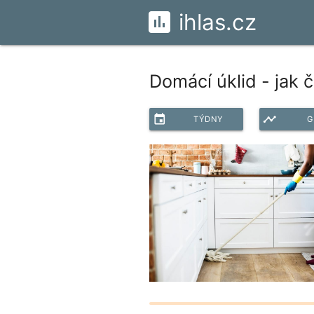
ihlas.cz
Domácí úklid - jak č
event
timeline
TÝDNY
G