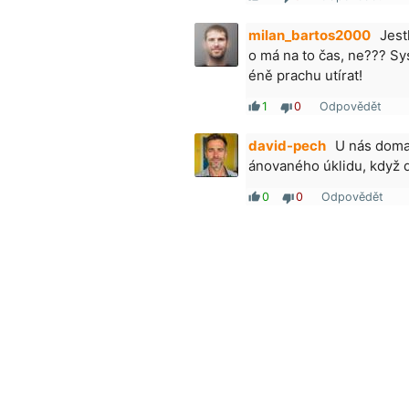
milan_bartos2000
Jest
o má na to čas, ne??? Sy
éně prachu utírat!
1
0
Odpovědět
thumb_up
thumb_down
david-pech
U nás doma 
ánovaného úklidu, když 
0
0
Odpovědět
thumb_up
thumb_down