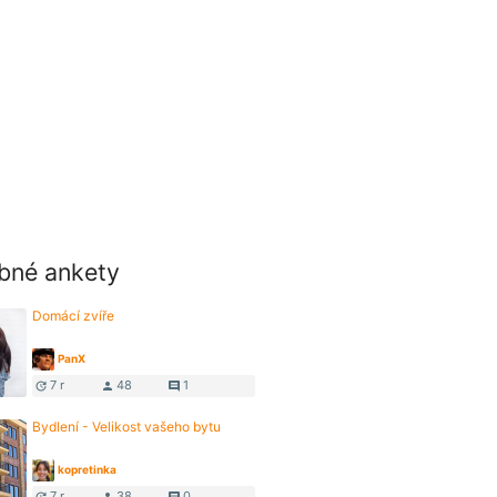
bné ankety
Domácí zvíře
PanX
7 r
48
1
update
person
comment
Bydlení - Velikost vašeho bytu
kopretinka
7 r
38
0