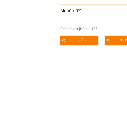
Méně /
0%
Počet hlasujících:
1485
SDÍLET
SLE
share
remove_red_eye
Adresa ankety pro sdílení: