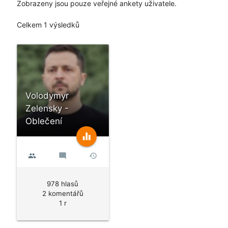
Zobrazeny jsou pouze veřejné ankety uživatele.
Celkem 1 výsledků
Volodymyr
Zelensky -
Oblečení
equalizer
people
mode_comment
history
978 hlasů
2 komentářů
1 r