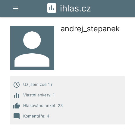
ihlas.cz
menu
andrej_stepanek
access_time
Už jsem zde 1 r
equalizer
Vlastní ankety: 1
thumb_up
Hlasováno anket: 23
mode_comment
Komentáře: 4