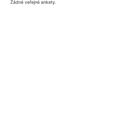
Žádné veřejné ankety.
Časté dotazy
Pravidla
Facebook
Instagram
Blog
Media
Kontakt
Kontaktní formulář
Pravidla hlasování
Všeobecné podmínky
Zásady
uživatelského obsahu
Pravidla oznámení
Ochrana