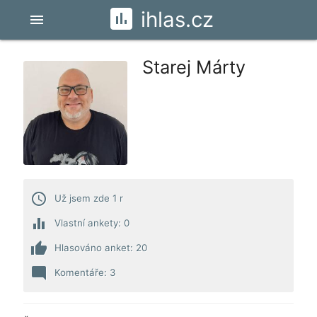
ihlas.cz
menu
Starej Márty
access_time
Už jsem zde 1 r
equalizer
Vlastní ankety: 0
thumb_up
Hlasováno anket: 20
mode_comment
Komentáře: 3