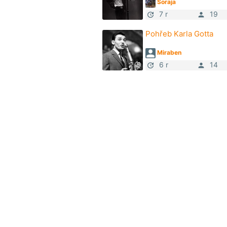
Soraja
7 r
19
update
person
Pohřeb Karla Gotta
Miraben
6 r
14
update
person