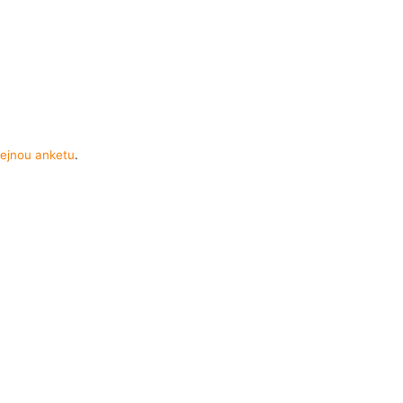
ejnou anketu
.
Pravidla
Facebook
Blog
Media
Kontakt
Kontaktní formulář
becné podmínky
Zásady uživatelského obsahu
Pravidla ozn