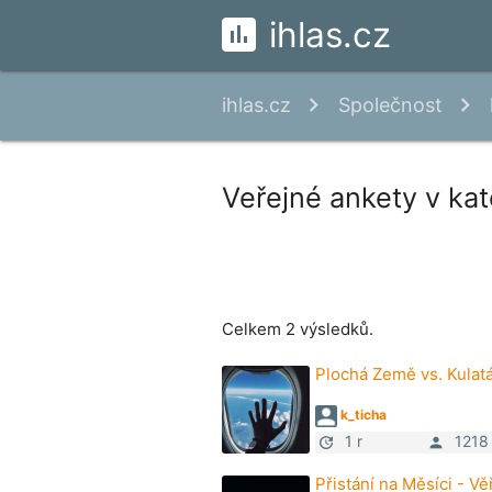
ihlas.cz
ihlas.cz
Společnost
Veřejné ankety v kat
Celkem 2 výsledků.
Plochá Země vs. Kulat
k_ticha
1 r
1218
update
person
Přistání na Měsíci - Vě