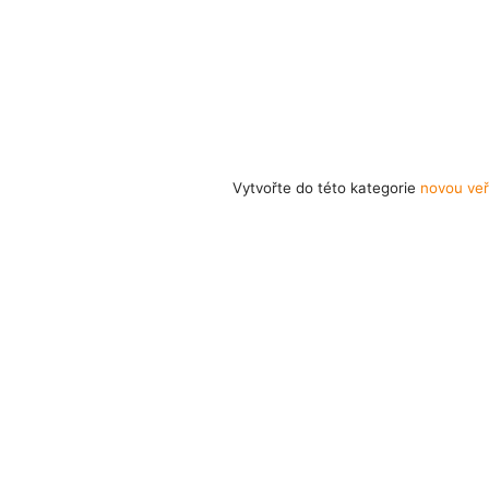
Vytvořte do této kategorie
novou veř
Časté dotazy
Pravidla hlasování
Všeo