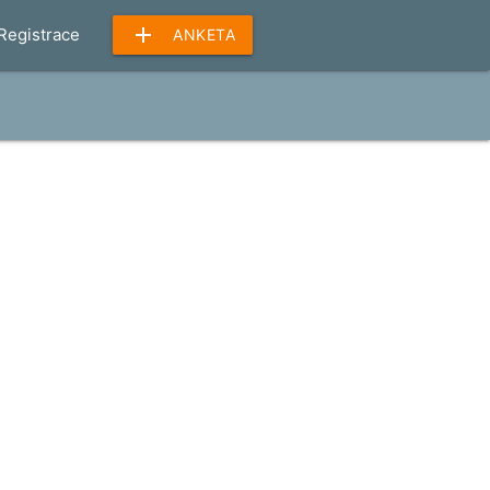
add
Registrace
ANKETA