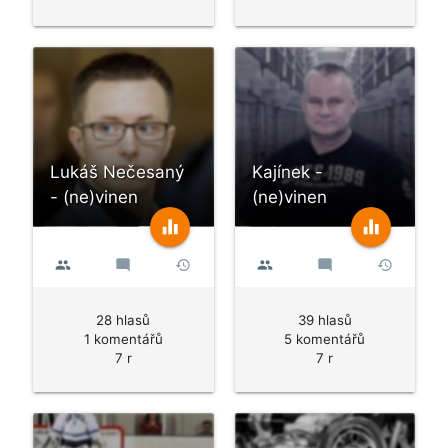
Lukáš Nečesaný
Kajínek -
- (ne)vinen
(ne)vinen
equalizer
equalizer
people
mode_comment
history
people
mode_comment
history
28 hlasů
39 hlasů
1 komentářů
5 komentářů
7 r
7 r