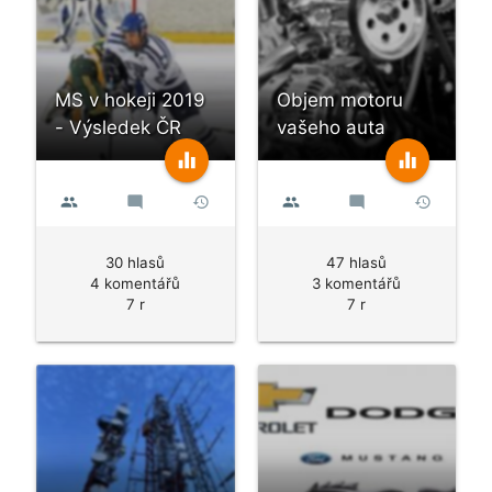
MS v hokeji 2019
Objem motoru
- Výsledek ČR
vašeho auta
equalizer
equalizer
people
mode_comment
history
people
mode_comment
history
30 hlasů
47 hlasů
4 komentářů
3 komentářů
7 r
7 r