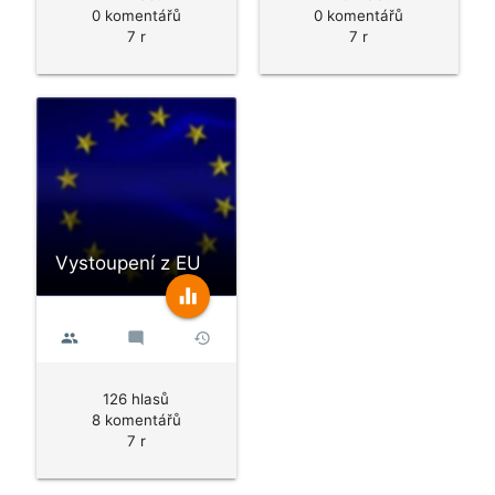
0 komentářů
0 komentářů
7 r
7 r
Vystoupení z EU
equalizer
people
mode_comment
history
126 hlasů
8 komentářů
7 r