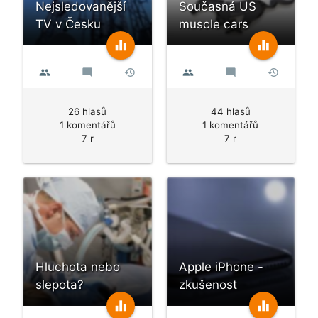
Nejsledovanější
Současná US
TV v Česku
muscle cars
equalizer
equalizer
people
mode_comment
history
people
mode_comment
history
26 hlasů
44 hlasů
1 komentářů
1 komentářů
7 r
7 r
Hluchota nebo
Apple iPhone -
slepota?
zkušenost
equalizer
equalizer