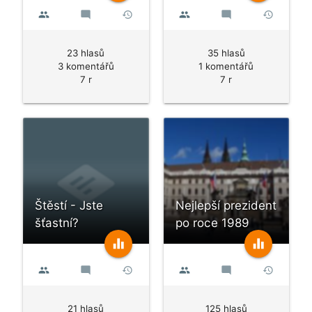
people
mode_comment
history
people
mode_comment
history
23 hlasů
35 hlasů
3 komentářů
1 komentářů
7 r
7 r
Štěstí - Jste
Nejlepší prezident
šťastní?
po roce 1989
equalizer
equalizer
people
mode_comment
history
people
mode_comment
history
21 hlasů
125 hlasů