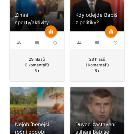
Zimní
Kdy odejde Babiš
sporty/aktivity
z politiky?
equalizer
equalizer
people
mode_comment
history
people
mode_comment
history
29 hlasů
28 hlasů
0 komentářů
1 komentářů
6 r
6 r
Nejoblíbenější
Důvod zastavení
roční období
stíhání Babiše