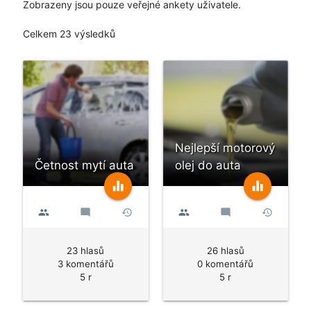
Zobrazeny jsou pouze veřejné ankety uživatele.
Celkem 23 výsledků
Nejlepší motorový
Četnost mytí auta
olej do auta
equalizer
equalizer
people
mode_comment
history
people
mode_comment
history
23 hlasů
26 hlasů
3 komentářů
0 komentářů
5 r
5 r