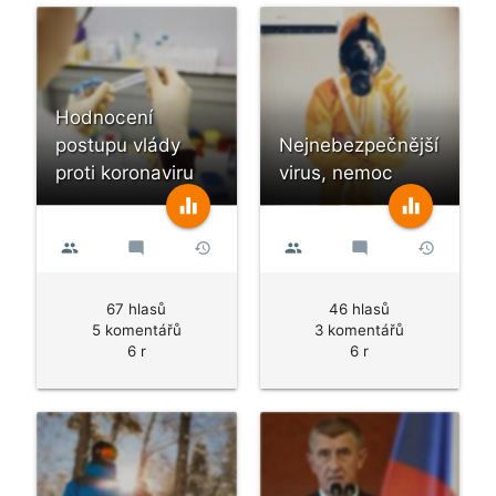
Hodnocení
postupu vlády
Nejnebezpečnější
proti koronaviru
virus, nemoc
equalizer
equalizer
people
mode_comment
history
people
mode_comment
history
67 hlasů
46 hlasů
5 komentářů
3 komentářů
6 r
6 r