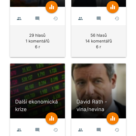
equalizer
equalizer
people
mode_comment
history
people
mode_comment
history
29 hlasů
56 hlasů
1 komentářů
14 komentářů
6 r
6 r
Další ekonomická
David Rath -
krize
vina/nevina
equalizer
equalizer
people
mode_comment
history
people
mode_comment
history