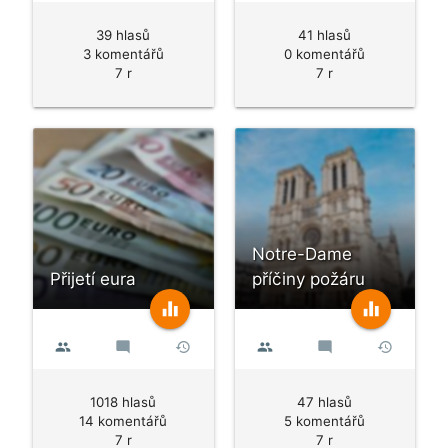
39 hlasů
41 hlasů
3 komentářů
0 komentářů
7 r
7 r
Notre-Dame
Přijetí eura
příčiny požáru
equalizer
equalizer
people
mode_comment
history
people
mode_comment
history
1018 hlasů
47 hlasů
14 komentářů
5 komentářů
7 r
7 r