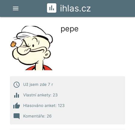
ihlas.cz
menu
pepe
access_time
Už jsem zde 7 r
equalizer
Vlastní ankety: 23
thumb_up
Hlasováno anket: 123
mode_comment
Komentáře: 26