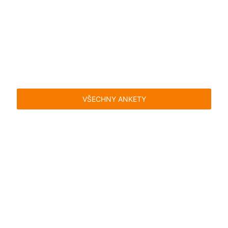
VŠECHNY ANKETY
Časté dotazy
Pravidla
Facebook
Instagram
Blog
Media
Kontakt
Kontaktní formulář
Pravidla hlasování
Všeobecné podmínky
Zásady