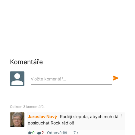
Komentáře
send
Vložte komentář...
Celkem 3 komentářů.
more_vert
Jaroslav Nový
Raději slepota, abych moh dál
poslouchat Rock rádio!!
0
2
Odpovědět
7 r
thumb_up
thumb_down