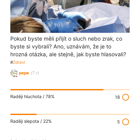
Pokud byste měli přijít o sluch nebo zrak, co
byste si vybrali? Ano, uznávám, že je to
hrozná otázka, ale stejně, jak byste hlasovali?
#
Zdraví
pepe
(7 r)
radio_button_unchecked
Raději hluchota /
78%
18
radio_button_unchecked
Raději slepota /
22%
5