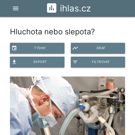
ihlas.cz
menu
Hluchota nebo slepota?
event
timeline
TÝDNY
GRAF
file_download
filter_list
EXPORT
FILTROVAT