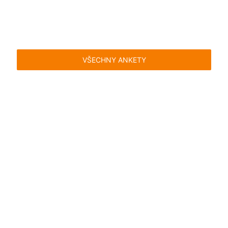
VŠECHNY ANKETY
Časté dotazy
Pravidla
Facebook
Instagram
Blog
Media
Kontakt
Kontaktní formulář
Pravidla hlasování
Všeobecné podmínky
Zásady
uživatelského obsahu
Pravidla oznámení
Ochrana