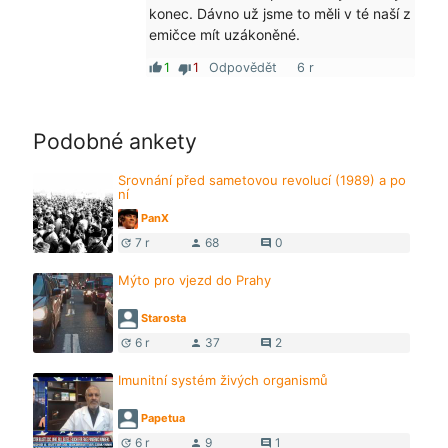
konec. Dávno už jsme to měli v té naší z
emičce mít uzákoněné.
1
1
Odpovědět
6 r
thumb_up
thumb_down
Podobné ankety
Srovnání před sametovou revolucí (1989) a po
ní
PanX
7 r
68
0
update
person
comment
Mýto pro vjezd do Prahy
Starosta
6 r
37
2
update
person
comment
Imunitní systém živých organismů
Papetua
6 r
9
1
update
person
comment