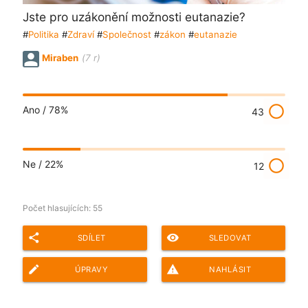
Jste pro uzákonění možnosti eutanazie?
#
Politika
#
Zdraví
#
Společnost
#
zákon
#
eutanazie
Miraben
(7 r)
radio_button_unchecked
Ano /
78%
43
radio_button_unchecked
Ne /
22%
12
Počet hlasujících:
55
share
remove_red_eye
SDÍLET
SLEDOVAT
edit
report_problem
ÚPRAVY
NAHLÁSIT