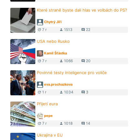
Které straně byste dali hlas ve volbách do PS?
Chytrý Jiří
7 r
1513
22
update
person
comment
USA nebo Rusko
Kamil Šťástka
7 r
1066
20
update
person
comment
Povinné testy inteligence pro voliče
eva.prochazkova
1 r
1034
3
update
person
comment
Přijetí eura
pepe
7 r
1018
14
update
person
comment
Ukrajina v EU