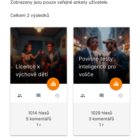
Zobrazeny jsou pouze veřejné ankety uživatele.
Celkem 2 výsledků
Povinné testy
Licence k
inteligence pro
výchově dětí
voliče
equalizer
equalizer
people
mode_comment
history
people
mode_comment
history
1014 hlasů
1029 hlasů
5 komentářů
3 komentářů
1 r
1 r