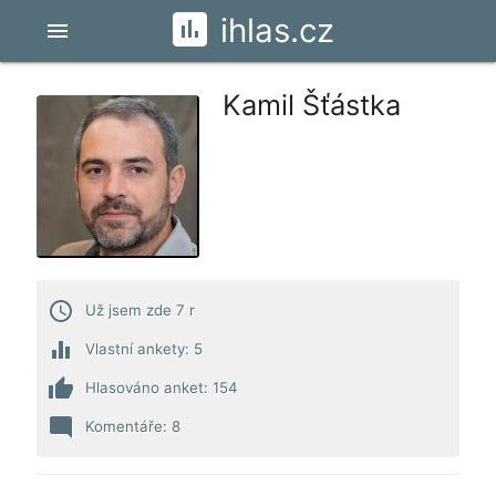
ihlas.cz
menu
Kamil Šťástka
access_time
Už jsem zde 7 r
equalizer
Vlastní ankety: 5
thumb_up
Hlasováno anket: 154
mode_comment
Komentáře: 8