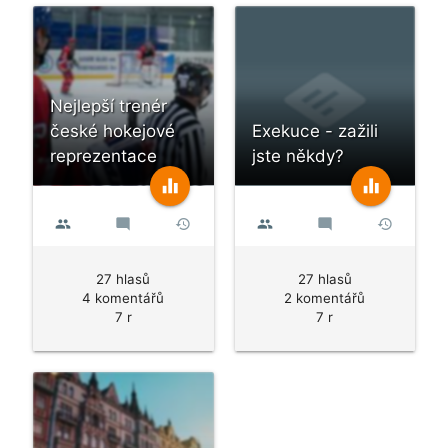
Nejlepší trenér
české hokejové
Exekuce - zažili
reprezentace
jste někdy?
equalizer
equalizer
people
mode_comment
history
people
mode_comment
history
27 hlasů
27 hlasů
4 komentářů
2 komentářů
7 r
7 r