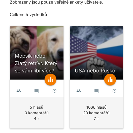
Zobrazeny jsou pouze veřejné ankety uživatele.
Celkem 5 výsledků
Mopsík nebo
Zlatý retrívr. Který
se vám líbí více?
USA nebo Rusko
equalizer
equalizer
people
mode_comment
history
people
mode_comment
history
5 hlasů
1066 hlasů
0 komentářů
20 komentářů
4 r
7 r