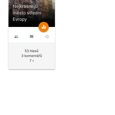
Nejkrásnější
město střední
Evropy
equalizer
people
mode_comment
history
53 hlasů
3 komentářů
7 r