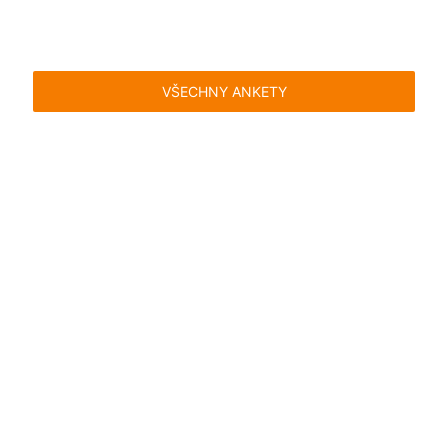
VŠECHNY ANKETY
Časté dotazy
Pravidla
Facebook
Instagram
Blog
Media
Kontakt
Kontaktní formulář
Pravidla hlasování
Všeobecné podmínky
Zásady
uživatelského obsahu
Pravidla oznámení
Ochrana
soukromí