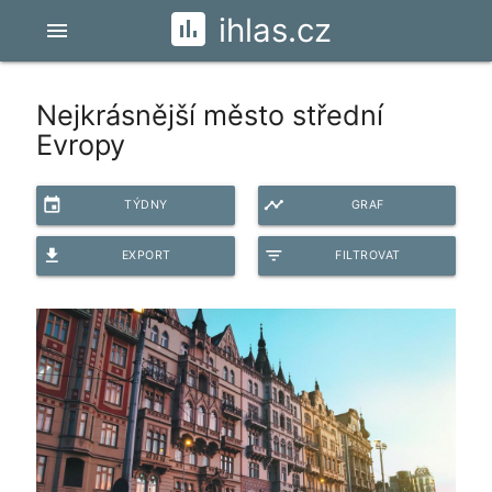
ihlas.cz
menu
Nejkrásnější město střední
Evropy
event
timeline
TÝDNY
GRAF
file_download
filter_list
EXPORT
FILTROVAT