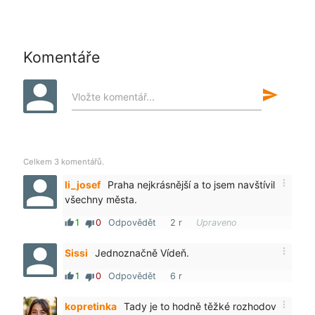
Komentáře
send
Vložte komentář...
Celkem 3 komentářů.
more_vert
li_josef
Praha nejkrásnější a to jsem navštívil
všechny města.
1
0
Odpovědět
2 r
Upraveno
thumb_up
thumb_down
more_vert
Sissi
Jednoznačně Vídeň.
1
0
Odpovědět
6 r
thumb_up
thumb_down
more_vert
kopretinka
Tady je to hodně těžké rozhodov