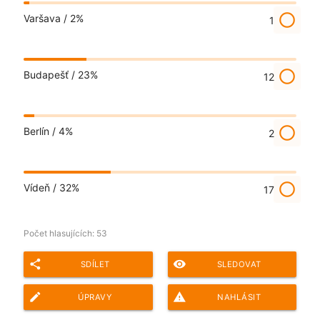
radio_button_unchecked
Varšava /
2%
1
radio_button_unchecked
Budapešť /
23%
12
radio_button_unchecked
Berlín /
4%
2
radio_button_unchecked
Vídeň /
32%
17
Počet hlasujících:
53
share
remove_red_eye
SDÍLET
SLEDOVAT
edit
report_problem
ÚPRAVY
NAHLÁSIT