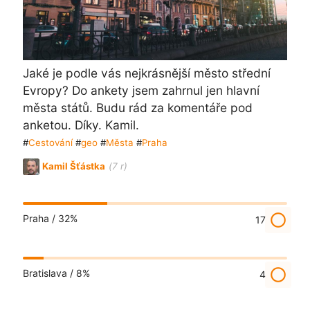
Jaké je podle vás nejkrásnější město střední
Evropy? Do ankety jsem zahrnul jen hlavní
města států. Budu rád za komentáře pod
anketou. Díky. Kamil.
#
Cestování
#
geo
#
Města
#
Praha
Kamil Šťástka
(7 r)
radio_button_unchecked
Praha /
32%
17
radio_button_unchecked
Bratislava /
8%
4