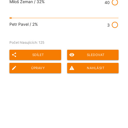
radio_button_unchecked
Miloš Zeman /
32%
40
radio_button_unchecked
Petr Pavel /
2%
3
Počet hlasujících:
125
share
remove_red_eye
SDÍLET
SLEDOVAT
edit
report_problem
ÚPRAVY
NAHLÁSIT
Adresa ankety pro sdílení: