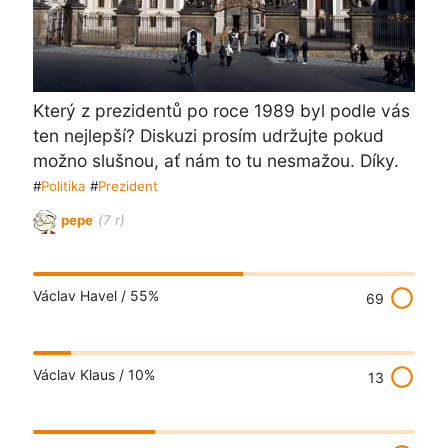
Který z prezidentů po roce 1989 byl podle vás
ten nejlepší? Diskuzi prosím udržujte pokud
možno slušnou, ať nám to tu nesmažou. Díky.
#
Politika
#
Prezident
pepe
(7 r)
radio_button_unchecked
Václav Havel /
55%
69
radio_button_unchecked
Václav Klaus /
10%
13