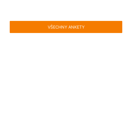
VŠECHNY ANKETY
Časté dotazy
Pravidla
Facebook
Instagram
Blog
Media
Kontakt
Kontaktní formulář
Pravidla hlasování
Všeobecné podmínky
Zásady
uživatelského obsahu
Pravidla oznámení
Ochrana
soukromí