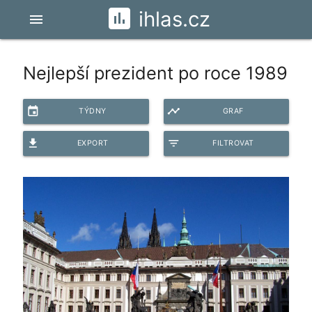
ihlas.cz
menu
Nejlepší prezident po roce 1989
event
timeline
TÝDNY
GRAF
file_download
filter_list
EXPORT
FILTROVAT