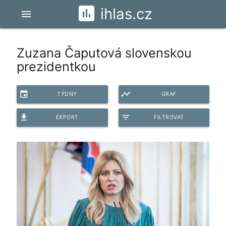
ihlas.cz
menu
Zuzana Čaputová slovenskou
prezidentkou
event
timeline
TÝDNY
GRAF
file_download
filter_list
EXPORT
FILTROVAT