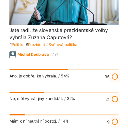
Jste rádi, že slovenské prezidentské volby
vyhrála Zuzana Čaputová?
#
Politika
#
Prezident
#
Světová politika
Michal Doubrava
(7 r)
radio_button_unchecked
Ano, je dobře, že vyhrála. /
54%
35
radio_button_unchecked
Ne, měl vyhrát jiný kandidát. /
32%
21
radio_button_unchecked
Mám k ní neutrální postoj. /
14%
9