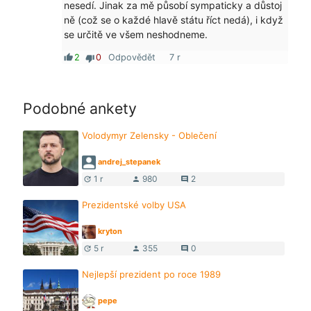
nesedí. Jinak za mě působí sympaticky a důstoj
ně (což se o každé hlavě státu říct nedá), i když
se určitě ve všem neshodneme.
2
0
Odpovědět
7 r
thumb_up
thumb_down
Podobné ankety
Volodymyr Zelensky - Oblečení
andrej_stepanek
1 r
980
2
update
person
comment
Prezidentské volby USA
kryton
5 r
355
0
update
person
comment
Nejlepší prezident po roce 1989
pepe