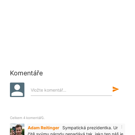
Komentáře
send
Vložte komentář...
Celkem 4 komentářů.
more_vert
Adam Reitinger
Sympatická prezidentka. Ur
čitě svýmu národu nenadává tak, jako ten náš je