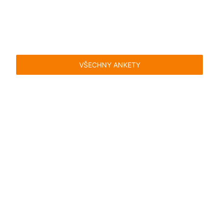
VŠECHNY ANKETY
Časté dotazy
Pravidla
Facebook
Instagram
Blog
Media
Kontakt
Kontaktní formulář
Pravidla hlasování
Všeobecné podmínky
Zásady
uživatelského obsahu
Pravidla oznámení
Ochrana