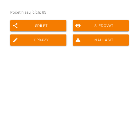
Počet hlasujících:
65
share
remove_red_eye
SDÍLET
SLEDOVAT
edit
report_problem
ÚPRAVY
NAHLÁSIT
Adresa ankety pro sdílení: