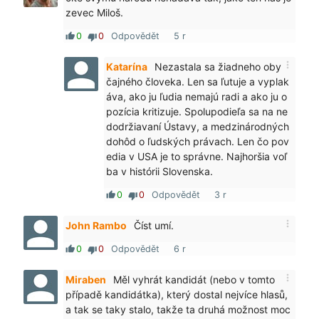
zevec Miloš.
0
0
Odpovědět
5 r
thumb_up
thumb_down
more_vert
Katarína
Nezastala sa žiadneho oby
čajného človeka. Len sa ľutuje a vyplak
áva, ako ju ľudia nemajú radi a ako ju o
pozícia kritizuje. Spolupodieľa sa na ne
dodržiavaní Ústavy, a medzinárodných
dohôd o ľudských právach. Len čo pov
edia v USA je to správne. Najhoršia voľ
ba v histórii Slovenska.
0
0
Odpovědět
3 r
thumb_up
thumb_down
more_vert
John Rambo
Číst umí.
0
0
Odpovědět
6 r
thumb_up
thumb_down
more_vert
Miraben
Měl vyhrát kandidát (nebo v tomto
případě kandidátka), který dostal nejvíce hlasů,
a tak se taky stalo, takže ta druhá možnost moc