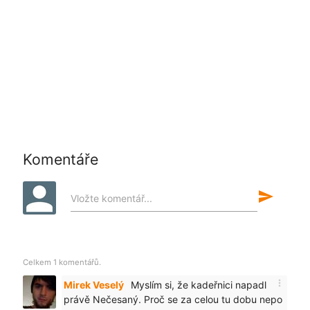
Komentáře
send
Vložte komentář...
Celkem 1 komentářů.
more_vert
Mirek Veselý
Myslím si, že kadeřnici napadl
právě Nečesaný. Proč se za celou tu dobu nepo