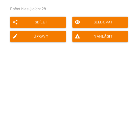
Počet hlasujících:
28
share
remove_red_eye
SDÍLET
SLEDOVAT
edit
report_problem
ÚPRAVY
NAHLÁSIT
Adresa ankety pro sdílení: