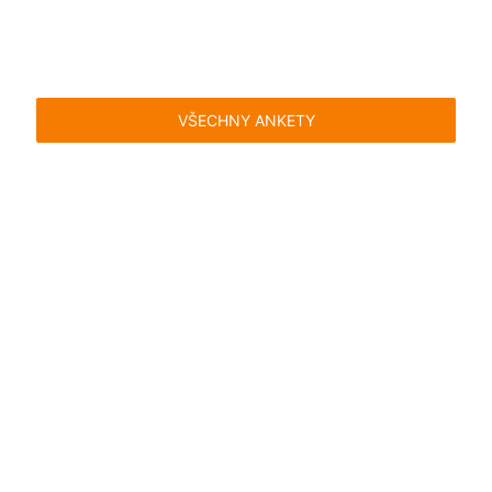
VŠECHNY ANKETY
Časté dotazy
Pravidla
Facebook
Instagram
Blog
Media
Kontakt
Kontaktní formulář
Pravidla hlasování
Všeobecné podmínky
Zásady
uživatelského obsahu
Pravidla oznámení
Ochrana
soukromí