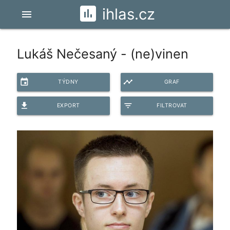
ihlas.cz
menu
Lukáš Nečesaný - (ne)vinen
event
timeline
TÝDNY
GRAF
file_download
filter_list
EXPORT
FILTROVAT