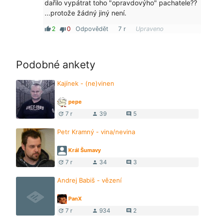
dařilo vypátrat toho "opravdovýho" pachatele??
...protože žádný jiný není.
2
0
Odpovědět
7 r
Upraveno
thumb_up
thumb_down
Podobné ankety
Kajínek - (ne)vinen
pepe
7 r
39
5
update
person
comment
Petr Kramný - vina/nevina
Král Šumavy
7 r
34
3
update
person
comment
Andrej Babiš - vězení
PanX
7 r
934
2
update
person
comment