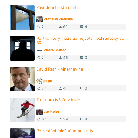
Zavedení trestu smrti
Vratislav Zlatuška
7 r
62
4
update
person
comment
Politik, který může za největší rozkrádačky po
89
Vlasta Brabec
7 r
46
0
update
person
comment
David Rath - vina/nevina
pepe
7 r
41
0
update
person
comment
Trest pro lyžaře z Itálie
Jan Keler
6 r
39
4
update
person
comment
Potrestání falešného policisty