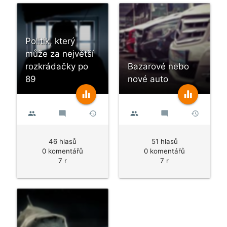
Politik, který
může za největší
rozkrádačky po
Bazarové nebo
89
nové auto
equalizer
equalizer
people
mode_comment
history
people
mode_comment
history
46 hlasů
51 hlasů
0 komentářů
0 komentářů
7 r
7 r