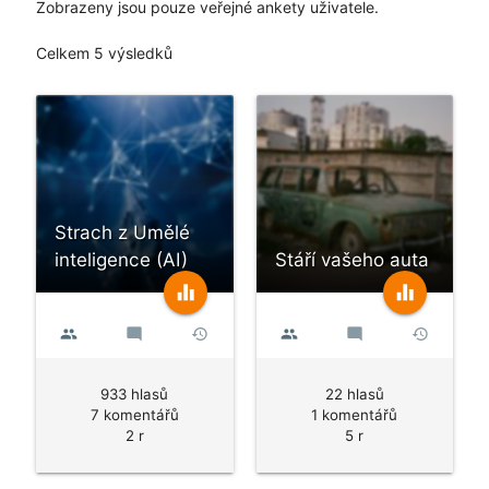
Zobrazeny jsou pouze veřejné ankety uživatele.
Celkem 5 výsledků
Strach z Umělé
inteligence (AI)
Stáří vašeho auta
equalizer
equalizer
people
mode_comment
history
people
mode_comment
history
933 hlasů
22 hlasů
7 komentářů
1 komentářů
2 r
5 r