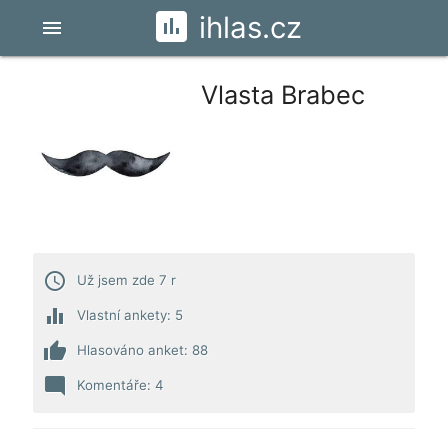
ihlas.cz
menu
Vlasta Brabec
access_time
Už jsem zde 7 r
equalizer
Vlastní ankety: 5
thumb_up
Hlasováno anket: 88
mode_comment
Komentáře: 4