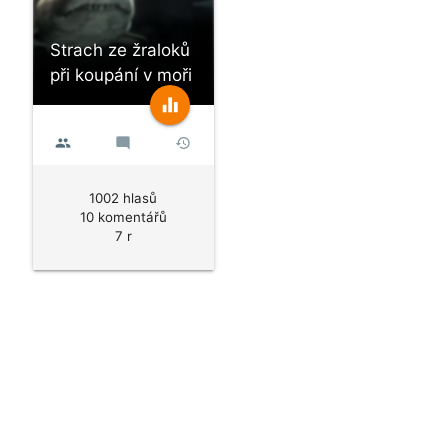
Strach ze žraloků
při koupání v moři
equalizer
people
mode_comment
history
1002 hlasů
10 komentářů
7 r