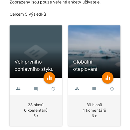
Zobrazeny jsou pouze veřejné ankety uživatele.
Celkem 5 výsledků
Věk prvního
Globální
pohlavního styku
oteplování
equalizer
equalizer
people
mode_comment
history
people
mode_comment
history
23 hlasů
39 hlasů
0 komentářů
4 komentářů
5 r
6 r