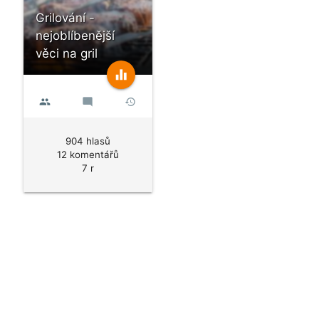
Grilování -
nejoblíbenější
věci na gril
equalizer
people
mode_comment
history
904 hlasů
12 komentářů
7 r