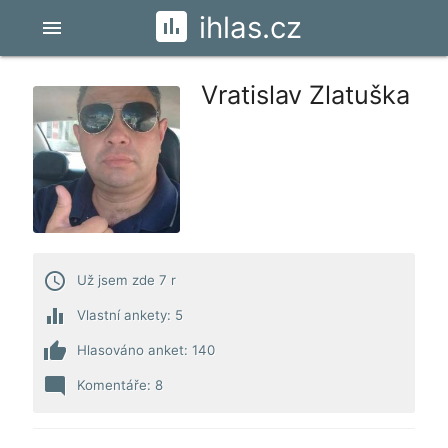
ihlas.cz
menu
Vratislav Zlatuška
access_time
Už jsem zde 7 r
equalizer
Vlastní ankety: 5
thumb_up
Hlasováno anket: 140
mode_comment
Komentáře: 8