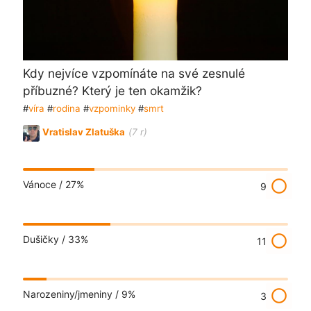
Kdy nejvíce vzpomínáte na své zesnulé
příbuzné? Který je ten okamžik?
#
víra
#
rodina
#
vzpominky
#
smrt
Vratislav Zlatuška
(7 r)
radio_button_unchecked
Vánoce /
27%
9
radio_button_unchecked
Dušičky /
33%
11
radio_button_unchecked
Narozeniny/jmeniny /
9%
3