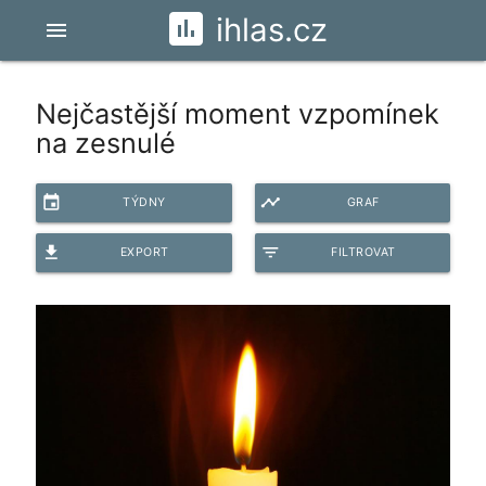
ihlas.cz
menu
Nejčastější moment vzpomínek
na zesnulé
event
timeline
TÝDNY
GRAF
file_download
filter_list
EXPORT
FILTROVAT