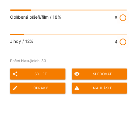
radio_button_unchecked
Oblíbená píšeň/film /
18%
6
radio_button_unchecked
Jindy /
12%
4
Počet hlasujících:
33
share
remove_red_eye
SDÍLET
SLEDOVAT
edit
report_problem
ÚPRAVY
NAHLÁSIT
Adresa ankety pro sdílení: