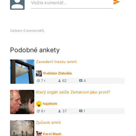
send
Vložte komentář...
Celkem 0 komentářů.
Podobné ankety
Zavedení trestu smrti
Vratislav Zlatuška
7 r
62
4
update
person
comment
Který orgán selže Zemanovi jako první?
hajzlicek
6 r
37
1
update
person
comment
Způsob smrti
Karel Mach