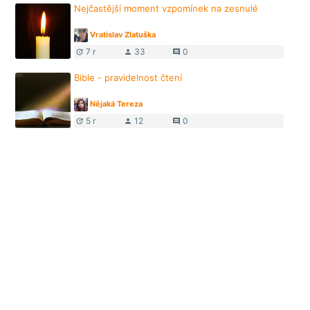
Nejčastější moment vzpomínek na zesnulé
Vratislav Zlatuška
7 r
33
0
update
person
comment
Bible - pravidelnost čtení
Nějaká Tereza
5 r
12
0
update
person
comment