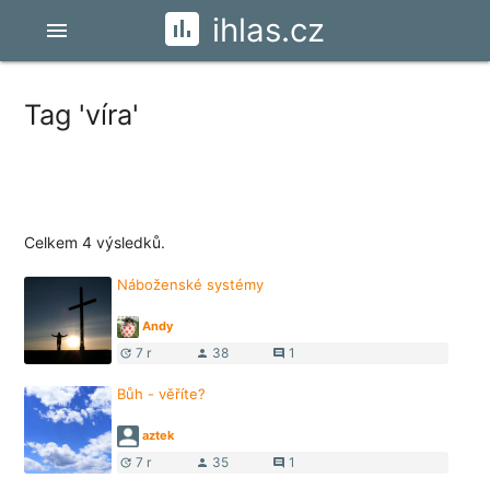
ihlas.cz
menu
Tag 'víra'
Celkem 4 výsledků.
Náboženské systémy
Andy
7 r
38
1
update
person
comment
Bůh - věříte?
aztek
7 r
35
1
update
person
comment