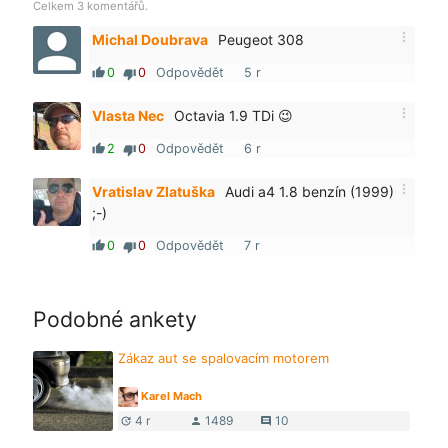
Celkem 3 komentářů.
more_vert
Michal Doubrava
Peugeot 308
0
0
Odpovědět
5 r
thumb_up
thumb_down
more_vert
Vlasta Nec
Octavia 1.9 TDi 😉
2
0
Odpovědět
6 r
thumb_up
thumb_down
more_vert
Vratislav Zlatuška
Audi a4 1.8 benzín (1999)
;-)
0
0
Odpovědět
7 r
thumb_up
thumb_down
Podobné ankety
Zákaz aut se spalovacím motorem
Karel Mach
4 r
1489
10
update
person
comment