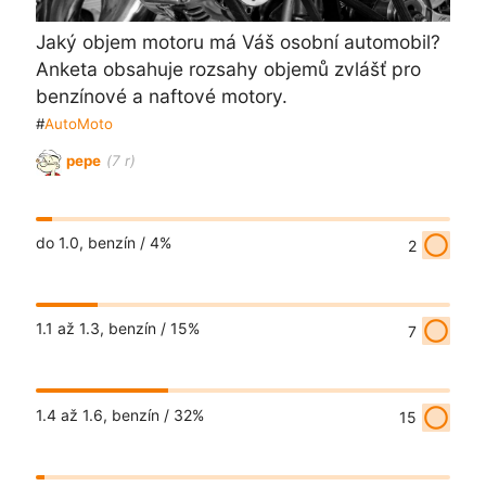
Jaký objem motoru má Váš osobní automobil?
Anketa obsahuje rozsahy objemů zvlášť pro
benzínové a naftové motory.
#
AutoMoto
pepe
(7 r)
radio_button_unchecked
do 1.0, benzín /
4%
2
radio_button_unchecked
1.1 až 1.3, benzín /
15%
7
radio_button_unchecked
1.4 až 1.6, benzín /
32%
15