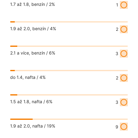
radio_button_unchecked
1.7 až 1.8, benzín /
2%
1
radio_button_unchecked
1.9 až 2.0, benzín /
4%
2
radio_button_unchecked
2.1 a více, benzín /
6%
3
radio_button_unchecked
do 1.4, nafta /
4%
2
radio_button_unchecked
1.5 až 1.8, nafta /
6%
3
radio_button_unchecked
1.9 až 2.0, nafta /
19%
9