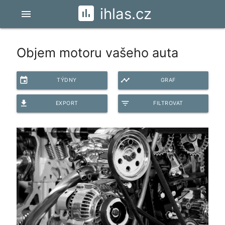
ihlas.cz
menu
Objem motoru vašeho auta
event
timeline
TÝDNY
GRAF
file_download
filter_list
EXPORT
FILTROVAT