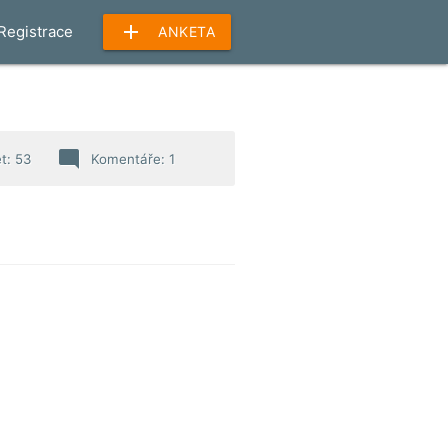
add
Registrace
ANKETA
mode_comment
t: 53
Komentáře: 1