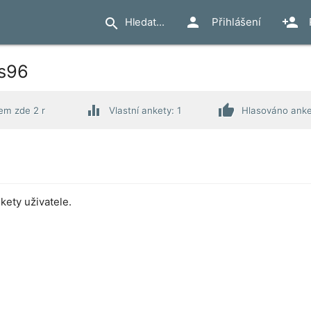
person
person_add
search
Přihlášení
os96
equalizer
thumb_up
em zde 2 r
Vlastní ankety: 1
Hlasováno anke
ety uživatele.