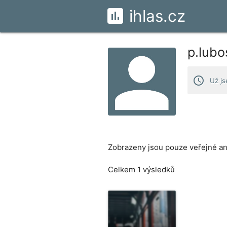
ihlas.cz
p.lub
access_time
Už js
Zobrazeny jsou pouze veřejné ank
Celkem 1 výsledků