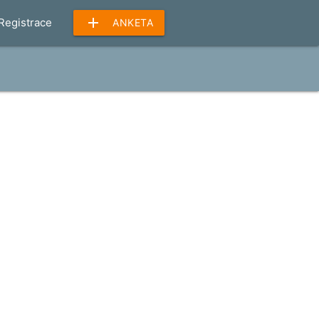
add
Registrace
ANKETA