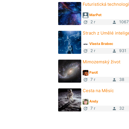
Futuristická technolog
MarPet
2 r
1067
update
person
Strach z Umělé intelig
Vlasta Brabec
2 r
931
update
person
Mimozemský život
PanX
7 r
38
update
person
Cesta na Měsíc
Andy
7 r
32
update
person