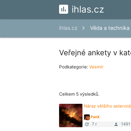
ihlas.cz
ihlas.cz
Věda a technika
Veřejné ankety v kat
Podkategorie:
Vesmír
Celkem 5 výsledků.
Náraz většího asteroi
PanX
7 r
1491
update
person