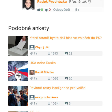
more_vert
Radek Procházka
Přesně tak 👌
0
0
Odpovědět
5 r
thumb_up
thumb_down
Podobné ankety
Které straně byste dali hlas ve volbách do PS?
Chytrý Jiří
7 r
1513
22
update
person
comment
USA nebo Rusko
Kamil Šťástka
7 r
1066
20
update
person
comment
Povinné testy inteligence pro voliče
eva.prochazkova
1 r
1034
3
update
person
comment