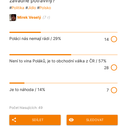
závadné potraviny?
#
Politika
#
Jídlo
#
Polsko
Mirek Veselý
(7 r)
radio_button_unchecked
Poláci nás nemají rádi /
29%
14
Není to vina Poláků, je to obchodní válka z ČR /
57%
radio_button_unchecked
28
radio_button_unchecked
Je to náhoda /
14%
7
Počet hlasujících:
49
share
remove_red_eye
SDÍLET
SLEDOVAT