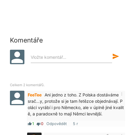
Komentáře
send
Vložte komentář...
Celkem 2 komentářů.
more_vert
FeeTee
Ani jedno z toho. Z Polska dostáváme
srač...y, protože si je tam řetězce objednávají. P
oláci vyrábí i pro Německo, ale v úplně jiné kvalit
ě, a paradoxně to mají Němci levnější.
1
0
Odpovědět
5 r
thumb_up
thumb_down