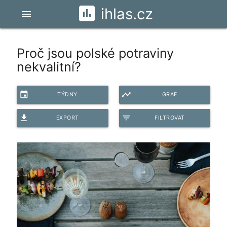
ihlas.cz
menu
Proč jsou polské potraviny
nekvalitní?
event
timeline
TÝDNY
GRAF
file_download
filter_list
EXPORT
FILTROVAT