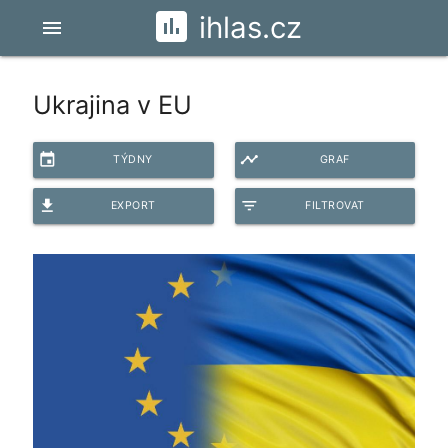
ihlas.cz
menu
Ukrajina v EU
event
timeline
TÝDNY
GRAF
file_download
filter_list
EXPORT
FILTROVAT