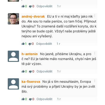
0
0
Odpovědět
1 r
thumb_up
thumb_down
more_vert
andrej-dvorak
EU a ti v ní maj kšefty jako nik
do. Ale sou to naše peníze, co tam frčej. Přijmout
Ukrajinu? To znamená další rozšíření koryta, do k
terýho se bude cpát. Vždyť naše problémy ještě
nejsou ani vyřešený.
1
0
Odpovědět
1 r
thumb_up
thumb_down
more_vert
h-antonin
No jasně, přidáme Ukrajinu, a pro
č ne? EU je takhle málo rozmanitá, chybí nám ješ
tě pár výzev.
0
0
Odpovědět
1 r
thumb_up
thumb_down
more_vert
ka-fiserova
No já s tím nesouhlasim, Evropa
má svý problémy a přijetí Ukrajiny by je jen zvět
šilo.
0
0
Odpovědět
1 r
thumb_up
thumb_down