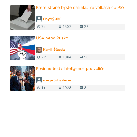
Které straně byste dali hlas ve volbách do PS?
Chytrý Jiří
7 r
1507
22
update
person
comment
USA nebo Rusko
Kamil Šťástka
7 r
1064
20
update
person
comment
Povinné testy inteligence pro voliče
eva.prochazkova
1 r
1028
3
update
person
comment