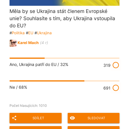
Měla by se Ukrajina stát členem Evropské
unie? Souhlasíte s tím, aby Ukrajina vstoupila
do EU?
#
Politika
#
EU
#
Ukrajina
Karel Mach
(4 r)
radio_button_unchecked
Ano, Ukrajina patří do EU /
32%
319
radio_button_unchecked
Ne /
68%
691
Počet hlasujících:
1010
share
remove_red_eye
SDÍLET
SLEDOVAT