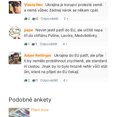
more_vert
Vlasta Nec
Ukrajina je korupcí prolezlá země
a nemá vůbec žádnej nárok se někam cpát.
0
0
Odpovědět
2 r
thumb_up
thumb_down
more_vert
pepe
Nevim jestli patří do EU, ale určitě nepa
tří do chřtánu Putina, Lavóra, Medvěděvky.
1
1
Odpovědět
4 r
thumb_up
thumb_down
more_vert
Adam Reitinger
Ukrajina do EU patří, ale přije
tí by nemělo proběhnout zrychleně, ale standard
ní cestou. Jinak by to bylo hrozně nefér vůči stát
ům, které na přijetí do EU čekají.
2
1
Odpovědět
4 r
thumb_up
thumb_down
Podobné ankety
Přijetí eura