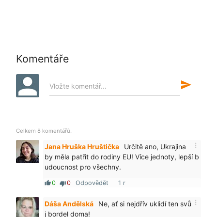
Komentáře
send
Vložte komentář...
Celkem 8 komentářů.
more_vert
Jana Hruška Hruštička
Určitě ano, Ukrajina
by měla patřit do rodiny EU! Více jednoty, lepší b
udoucnost pro všechny.
0
0
Odpovědět
1 r
thumb_up
thumb_down
more_vert
Dáša Andělská
Ne, ať si nejdřív uklidí ten svů
j bordel doma!