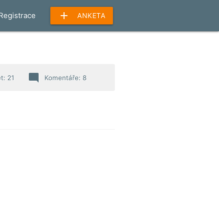
add
Registrace
ANKETA
mode_comment
t: 21
Komentáře: 8