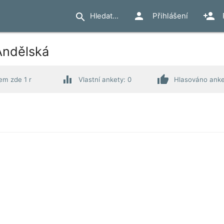
person
person_add
search
Přihlášení
Andělská
equalizer
thumb_up
em zde 1 r
Vlastní ankety: 0
Hlasováno anke