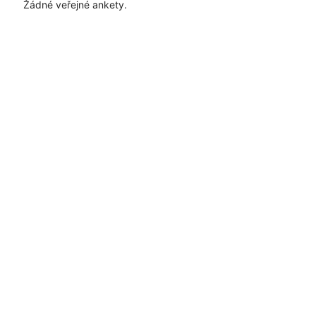
Žádné veřejné ankety.
Časté dotazy
Pravidla
Facebook
Instagram
Blog
Media
Kontakt
Kontaktní formulář
Pravidla hlasování
Všeobecné podmínky
Zásady
uživatelského obsahu
Pravidla oznámení
Ochrana