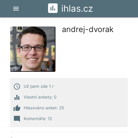
ihlas.cz
menu
andrej-dvorak
access_time
Už jsem zde 1 r
equalizer
Vlastní ankety: 0
thumb_up
Hlasováno anket: 25
mode_comment
Komentáře: 12