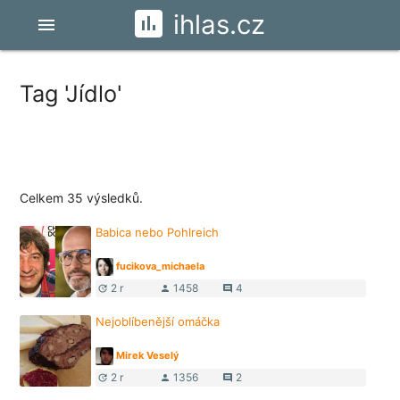
ihlas.cz
menu
Tag 'Jídlo'
Celkem 35 výsledků.
Babica nebo Pohlreich
fucikova_michaela
2 r
1458
4
update
person
comment
Nejoblíbenější omáčka
Mirek Veselý
2 r
1356
2
update
person
comment