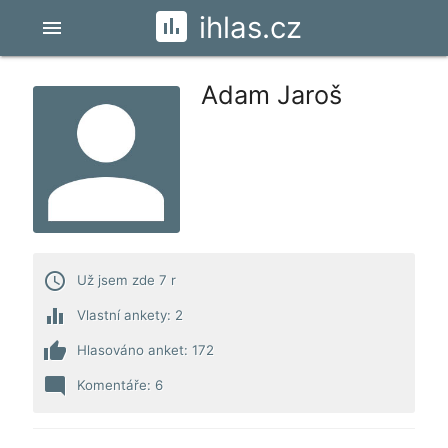
ihlas.cz
menu
Adam Jaroš
access_time
Už jsem zde 7 r
equalizer
Vlastní ankety: 2
thumb_up
Hlasováno anket: 172
mode_comment
Komentáře: 6