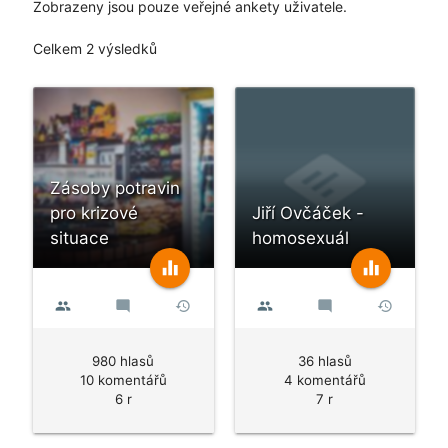
Zobrazeny jsou pouze veřejné ankety uživatele.
Celkem 2 výsledků
Zásoby potravin
pro krizové
Jiří Ovčáček -
situace
homosexuál
equalizer
equalizer
people
mode_comment
history
people
mode_comment
history
980 hlasů
36 hlasů
10 komentářů
4 komentářů
6 r
7 r