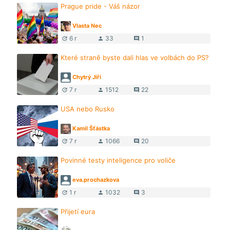
Prague pride - Váš názor
Vlasta Nec
6 r
33
1
update
person
comment
Které straně byste dali hlas ve volbách do PS?
Chytrý Jiří
7 r
1512
22
update
person
comment
USA nebo Rusko
Kamil Šťástka
7 r
1066
20
update
person
comment
Povinné testy inteligence pro voliče
eva.prochazkova
1 r
1032
3
update
person
comment
Přijetí eura