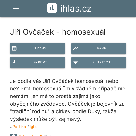
ihlas.cz
menu
Jiří Ovčáček - homosexuál
event
timeline
TÝDNY
GRAF
file_download
filter_list
EXPORT
FILTROVAT
Je podle vás Jiří Ovčáček homosexuál nebo
ne? Proti homosexuálům v žádném případě nic
nemám, jen mě to prostě zajímá jako
obyčejného zvědavce. Ovčáček je bojovník za
"tradiční rodinu" a církev podle Duky, takže
výsledek může být zajímavý.
#
Politika
#
lgbt