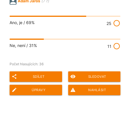
Adam Jaroš
(7 r)
radio_button_unchecked
Ano, je /
69%
25
radio_button_unchecked
Ne, není /
31%
11
Počet hlasujících:
36
share
remove_red_eye
SDÍLET
SLEDOVAT
edit
report_problem
ÚPRAVY
NAHLÁSIT
Adresa ankety pro sdílení: