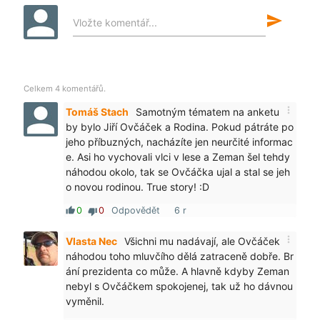
send
Vložte komentář...
Celkem 4 komentářů.
more_vert
Tomáš Stach
Samotným tématem na anketu
by bylo Jiří Ovčáček a Rodina. Pokud pátráte po
jeho příbuzných, nacházíte jen neurčité informac
e. Asi ho vychovali vlci v lese a Zeman šel tehdy
náhodou okolo, tak se Ovčáčka ujal a stal se jeh
o novou rodinou. True story! :D
0
0
Odpovědět
6 r
thumb_up
thumb_down
more_vert
Vlasta Nec
Všichni mu nadávají, ale Ovčáček
náhodou toho mluvčího dělá zatraceně dobře. Br
ání prezidenta co může. A hlavně kdyby Zeman
nebyl s Ovčáčkem spokojenej, tak už ho dávnou
vyměnil.