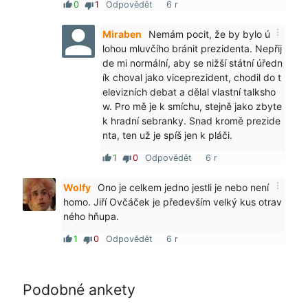
0
1
Odpovědět
6 r
thumb_up
thumb_down
more_vert
Miraben
Nemám pocit, že by bylo ú
lohou mluvčího bránit prezidenta. Nepřij
de mi normální, aby se nižší státní úředn
ík choval jako viceprezident, chodil do t
elevizních debat a dělal vlastní talksho
w. Pro mě je k smíchu, stejně jako zbyte
k hradní sebranky. Snad kromě prezide
nta, ten už je spíš jen k pláči.
1
0
Odpovědět
6 r
thumb_up
thumb_down
more_vert
Wolfy
Ono je celkem jedno jestli je nebo není
homo. Jiří Ovčáček je především velký kus otrav
ného hňupa.
1
0
Odpovědět
6 r
thumb_up
thumb_down
Podobné ankety