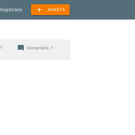
add
Registrace
ANKETA
mode_comment
t:
Komentáře: 7