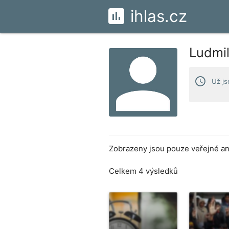
ihlas.cz
Ludmi
access_time
Už js
Zobrazeny jsou pouze veřejné ank
Celkem 4 výsledků