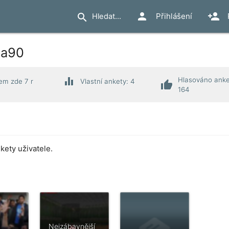
person
person_add
search
Přihlášení
la90
equalizer
Hlasováno anke
em zde 7 r
Vlastní ankety: 4
thumb_up
164
ety uživatele.
Nejzábavnější