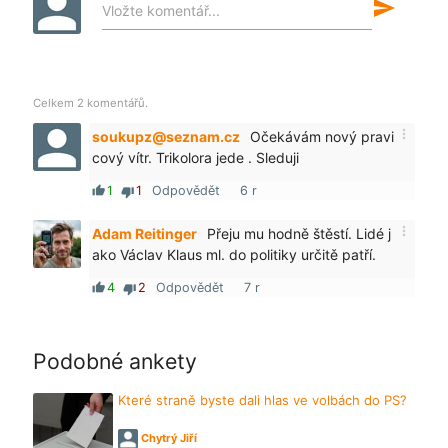
send
Vložte komentář...
Celkem 2 komentářů.
more_vert
soukupz@seznam.cz
Očekávám nový pravi
cový vítr. Trikolora jede . Sleduji
1
1
Odpovědět
6 r
thumb_up
thumb_down
more_vert
Adam Reitinger
Přeju mu hodně štěstí. Lidé j
ako Václav Klaus ml. do politiky určitě patří.
4
2
Odpovědět
7 r
thumb_up
thumb_down
Podobné ankety
Které straně byste dali hlas ve volbách do PS?
Chytrý Jiří