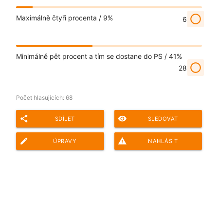
radio_button_unchecked
Maximálně čtyři procenta /
9%
6
Minimálně pět procent a tím se dostane do PS /
41%
radio_button_unchecked
28
Počet hlasujících:
68
share
remove_red_eye
SDÍLET
SLEDOVAT
edit
report_problem
ÚPRAVY
NAHLÁSIT
Adresa ankety pro sdílení: