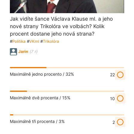
Jak vidíte šance Václava Klause ml. a jeho
nové strany Trikolóra ve volbách? Kolik
procent dostane jeho nová strana?
#
Politika
#
VKml
#
Trikolóra
Jarin
(7 r)
radio_button_unchecked
Maximálně jedno procento /
32%
22
radio_button_unchecked
Maximálně dvě procenta /
15%
10
radio_button_unchecked
Maximálně tři procenta /
3%
2