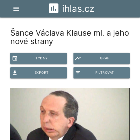
ihlas.cz
menu
Šance Václava Klause ml. a jeho
nové strany
event
timeline
TÝDNY
GRAF
file_download
filter_list
EXPORT
FILTROVAT