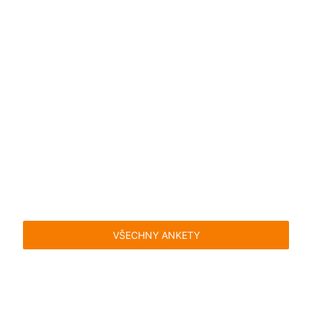
VŠECHNY ANKETY
Časté dotazy
Pravidla