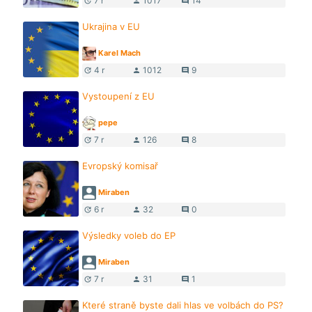
7 r
1017
14
update
person
comment
Ukrajina v EU
Karel Mach
4 r
1012
9
update
person
comment
Vystoupení z EU
pepe
7 r
126
8
update
person
comment
Evropský komisař
Miraben
6 r
32
0
update
person
comment
Výsledky voleb do EP
Miraben
7 r
31
1
update
person
comment
Které straně byste dali hlas ve volbách do PS?