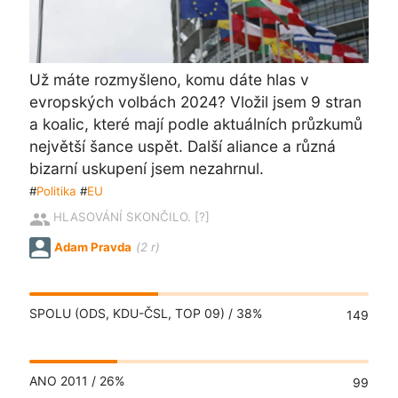
Už máte rozmyšleno, komu dáte hlas v
evropských volbách 2024? Vložil jsem 9 stran
a koalic, které mají podle aktuálních průzkumů
největší šance uspět. Další aliance a různá
bizarní uskupení jsem nezahrnul.
#
Politika
#
EU
people
HLASOVÁNÍ SKONČILO.
[?]
Adam Pravda
(2 r)
SPOLU (ODS, KDU-ČSL, TOP 09) /
38%
149
ANO 2011 /
26%
99