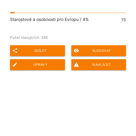
Starostové a osobnosti pro Evropu /
4%
15
Počet hlasujících:
388
share
remove_red_eye
SDÍLET
SLEDOVAT
edit
report_problem
ÚPRAVY
NAHLÁSIT
Adresa ankety pro sdílení: