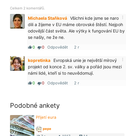
Celkem 2 komentářů.
more_vert
Michaela Staňková
Všichni kde jsme se naro
dili a žijeme v EU máme obrovské štěstí. Nejpoh
odovější část světa. Ale výtky k fungování EU by
se našly, ne že ne.
0
0
Odpovědět
2 r
thumb_up
thumb_down
more_vert
kopretinka
Evropská unie je největší mírový
projekt od konce 2. sv. války a pořád jsou mezi
námi lidé, kteří si to neuvědomují.
0
0
Odpovědět
2 r
thumb_up
thumb_down
Podobné ankety
Přijetí eura
pepe