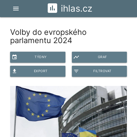
ihlas.cz
menu
Volby do evropského
parlamentu 2024
event
timeline
TÝDNY
GRAF
file_download
filter_list
EXPORT
FILTROVAT