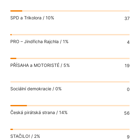
SPD a Trikolora /
10%
37
PRO – Jindřicha Rajchla /
1%
4
PŘÍSAHA a MOTORISTÉ /
5%
19
Sociální demokracie /
0%
0
Česká pirátská strana /
14%
56
STAČILO! /
2%
9