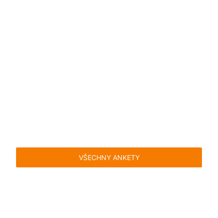
VŠECHNY ANKETY
Časté dotazy
Pravidla
Facebook
Instagram