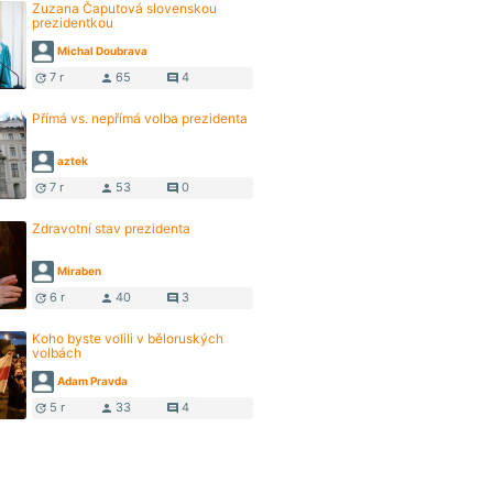
Zuzana Čaputová slovenskou
prezidentkou
Michal Doubrava
7 r
65
4
update
person
comment
Přímá vs. nepřímá volba prezidenta
aztek
7 r
53
0
update
person
comment
Zdravotní stav prezidenta
Miraben
6 r
40
3
update
person
comment
Koho byste volili v běloruských
volbách
Adam Pravda
5 r
33
4
update
person
comment