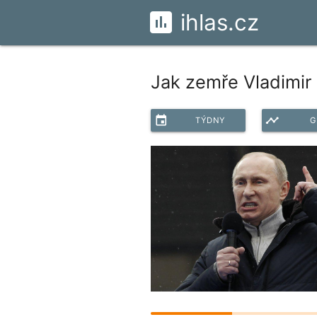
ihlas.cz
Jak zemře Vladimir 
event
timeline
TÝDNY
G