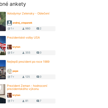
bné ankety
Volodymyr Zelensky - Oblečení
andrej_stepanek
1 r
980
2
update
person
comment
Prezidentské volby USA
kryton
5 r
355
0
update
person
comment
Nejlepší prezident po roce 1989
pepe
7 r
125
0
update
person
comment
Prezident Zeman - hodnocení
prezidentského výkonu
kryton
7 r
81
7
update
person
comment