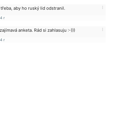
more_vert
 třeba, aby ho ruský lid odstranil.
4 r
more_vert
 zajímavá anketa. Rád si zahlasuju :-)))
4 r