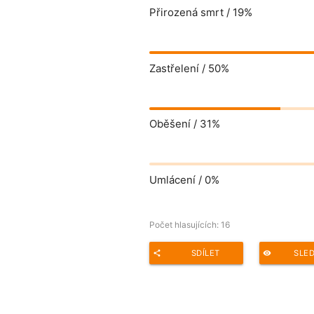
Přirozená smrt /
19%
Zastřelení /
50%
Oběšení /
31%
Umlácení /
0%
Počet hlasujících:
16
SDÍLET
SLE
share
remove_red_eye