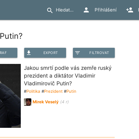
person
person_add
search
Přihlášení
Putin?
file_download
filter_list
RAF
EXPORT
FILTROVAT
Jakou smrtí podle vás zemře ruský
prezident a diktátor Vladimir
Vladimirovič Putin?
#
Politika
#
Prezident
#
Putin
Mirek Veselý
(4 r)