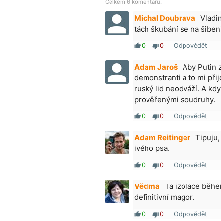
Celkem 6 komentářů.
Michal Doubrava
Vladi
tách škubání se na šiben
0
0
Odpovědět
thumb_up
thumb_down
Adam Jaroš
Aby Putin 
demonstranti a to mi př
ruský lid neodváží. A kd
prověřenými soudruhy.
0
0
Odpovědět
thumb_up
thumb_down
Adam Reitinger
Tipuju,
ivého psa.
0
0
Odpovědět
thumb_up
thumb_down
Vědma
Ta izolace během
definitivní magor.
0
0
Odpovědět
thumb_up
thumb_down