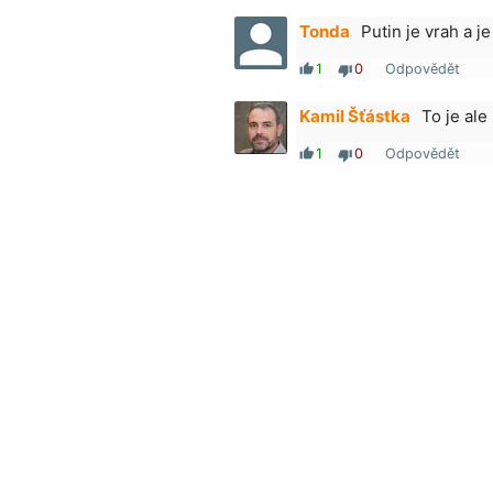
Tonda
Putin je vrah a je
1
0
Odpovědět
thumb_up
thumb_down
Kamil Šťástka
To je ale
1
0
Odpovědět
thumb_up
thumb_down