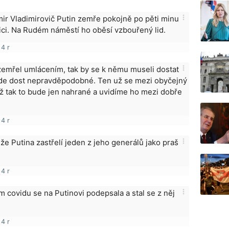
more_vert
mir Vladimirovič Putin zemře pokojně po pěti minu
ici. Na Rudém náměstí ho oběsí vzbouřený lid.
4 r
more_vert
zemřel umlácením, tak by se k němu museli dostat
ijde dost nepravděpodobné. Ten už se mezi obyčejný
yž tak to bude jen nahrané a uvidíme ho mezi dobře
4 r
more_vert
 že Putina zastřelí jeden z jeho generálů jako praš
4 r
more_vert
 covidu se na Putinovi podepsala a stal se z něj
4 r