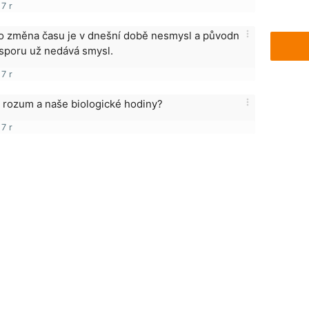
7 r
more_vert
o změna času je v dnešní době nesmysl a původn
úsporu už nedává smysl.
7 r
more_vert
 rozum a naše biologické hodiny?
7 r
Pravidla
Facebook
Blog
Media
Kontakt
Kontaktní formulář
becné podmínky
Zásady uživatelského obsahu
Pravidla ozn