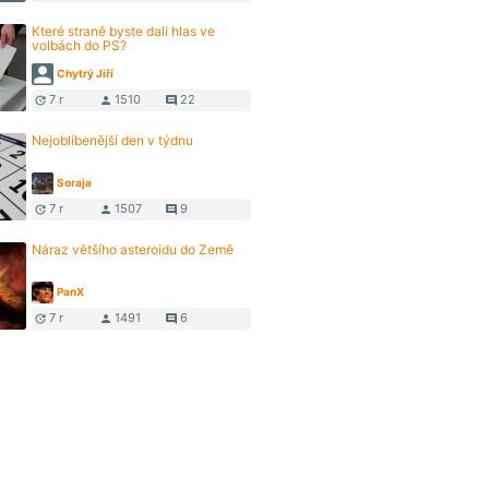
Které straně byste dali hlas ve
volbách do PS?
Chytrý Jiří
7 r
1510
22
update
person
comment
Nejoblíbenější den v týdnu
Soraja
7 r
1507
9
update
person
comment
Náraz většího asteroidu do Země
PanX
7 r
1491
6
update
person
comment