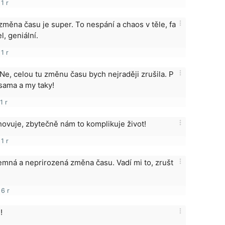
1 r
more_vert
změna času je super. To nespání a chaos v těle, fa
, geniální.
1 r
more_vert
Ne, celou tu změnu času bych nejraději zrušila. P
 sama a my taky!
1 r
more_vert
ovuje, zbytečně nám to komplikuje život!
1 r
more_vert
emná a neprirozená změna času. Vadí mi to, zrušt
6 r
more_vert
!