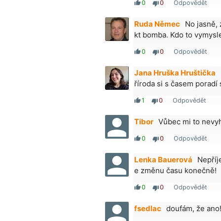
0
0
Odpovědět
thumb_up
thumb_down
Ruda Němec
No jasně, 
kt bomba. Kdo to vymyslel
0
0
Odpovědět
thumb_up
thumb_down
Jana Hruška Hruštička
říroda si s časem poradí
1
0
Odpovědět
thumb_up
thumb_down
Tibor
Vůbec mi to nevyh
0
0
Odpovědět
thumb_up
thumb_down
Lenka Bauerová
Nepříj
e změnu času konečně!
0
0
Odpovědět
thumb_up
thumb_down
fsedlac
doufám, že ano!