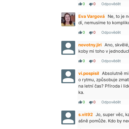
0
0
Odpovědět
thumb_up
thumb_down
Eva Vargová
Ne, to je 
dí, nemusíme to komplik
0
0
Odpovědět
thumb_up
thumb_down
novotny.jiri
Ano, skvělé
koby mi toho v jednoduch
0
0
Odpovědět
thumb_up
thumb_down
vi.pospisil
Absolutně mi
o rytmu, způsobuje zmat
na letní čas? Příroda i l
ka.
0
0
Odpovědět
thumb_up
thumb_down
s.vit92
Jo, super věc, k
ašně pomůže. Kdo by nech