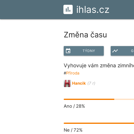
ihlas.cz
Změna času
event
timeline
TÝDNY
G
Vyhovuje vám změna zimního
#
Příroda
Hancik
(7 r)
Ano /
28%
Ne /
72%