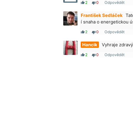
2
0
Odpovědět
thumb_up
thumb_down
František Sedláček
Tat
í snaha o energetickou 
2
0
Odpovědět
thumb_up
thumb_down
Hancik
Vyhraje zdravý
2
0
Odpovědět
thumb_up
thumb_down
Časté dotazy
Pravidla hlasování
Všeo