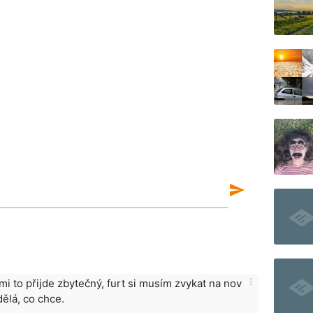
send
more_vert
mi to přijde zbytečný, furt si musím zvykat na nov
dělá, co chce.