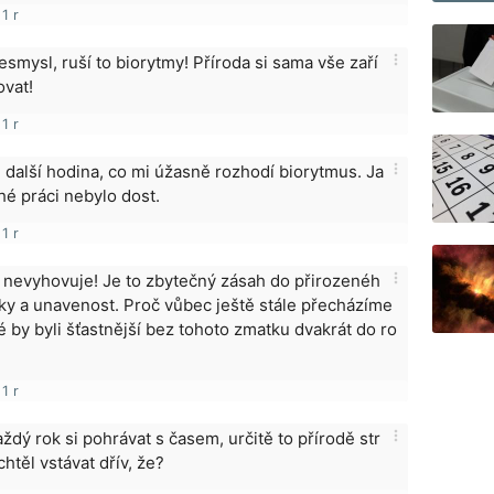
1 r
more_vert
nesmysl, ruší to biorytmy! Příroda si sama vše zaří
ovat!
1 r
more_vert
, další hodina, co mi úžasně rozhodí biorytmus. Ja
é práci nebylo dost.
1 r
more_vert
 nevyhovuje! Je to zbytečný zásah do přirozenéh
ky a unavenost. Proč vůbec ještě stále přecházíme
idé by byli šťastnější bez tohoto zmatku dvakrát do ro
1 r
more_vert
aždý rok si pohrávat s časem, určitě to přírodě str
těl vstávat dřív, že?