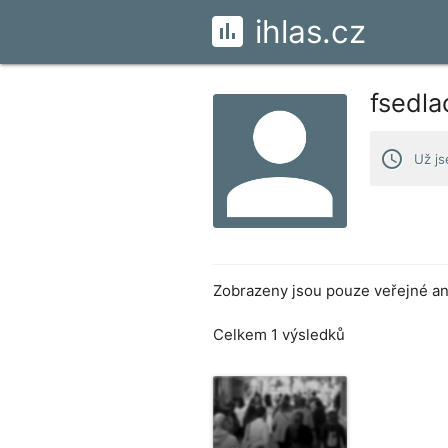
ihlas.cz
fsedla
access_time
Už js
Zobrazeny jsou pouze veřejné ank
Celkem 1 výsledků