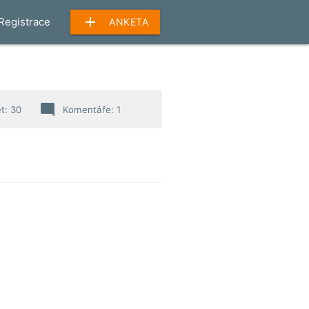
add
Registrace
ANKETA
mode_comment
t: 30
Komentáře: 1