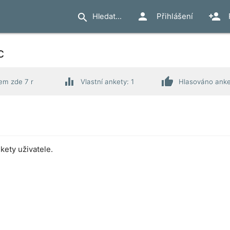
person
person_add
search
Přihlášení
c
equalizer
thumb_up
em zde 7 r
Vlastní ankety: 1
Hlasováno anke
ety uživatele.