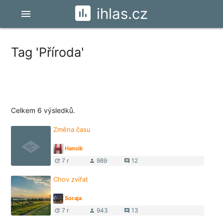
ihlas.cz
menu
Tag 'Příroda'
Celkem 6 výsledků.
Změna času
Hancik
7 r
989
12
update
person
comment
Chov zvířat
Soraja
7 r
943
13
update
person
comment